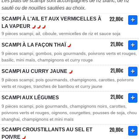
Les plats de scampi sont accompagnés de riz blanc, de riz
sauté ou de nouilles sautées au choix.
22,80€
SCAMPI À L'AIL ET AUX VERMICELLES À
LA VAPEUR
9 pièces scampi, ail, ciboule, vermicelles de riz et sauce soja
21,80€
SCAMPI À LA FAÇON THAÏ
9 pièces scampi, gombos, pois gourmands, poivrons verts et rouges,
basilic, mini maïs, champignons et curry rouge
21,80€
SCAMPI AU CURRY JAUNE
9 pièces scampi, pois gourmands, champignons, carottes, poivrons
verts et rouges, tranches de bambou et curry jaune
21,80€
SCAMPI AUX LÉGUMES
9 pièces scampi, pois gourmands, champignons noirs, carottes,
poivrons verts et rouges, oignons, courgettes, pousses de soja, chou
shanghai, champignons et mini maïs
20,80€
SCAMPI CROUSTILLANTS AU SEL ET
POIVRE