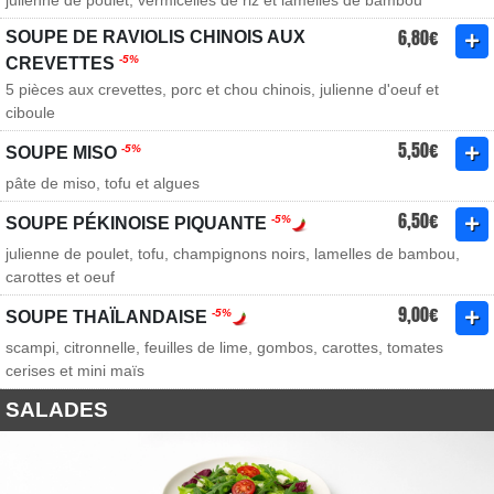
julienne de poulet, vermicelles de riz et lamelles de bambou
6,80€
SOUPE DE RAVIOLIS CHINOIS AUX
-5%
CREVETTES
5 pièces aux crevettes, porc et chou chinois, julienne d'oeuf et
ciboule
5,50€
-5%
SOUPE MISO
pâte de miso, tofu et algues
6,50€
-5%
SOUPE PÉKINOISE PIQUANTE
julienne de poulet, tofu, champignons noirs, lamelles de bambou,
carottes et oeuf
9,00€
-5%
SOUPE THAÏLANDAISE
scampi, citronnelle, feuilles de lime, gombos, carottes, tomates
cerises et mini maïs
SALADES