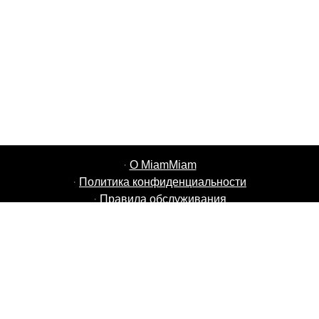
·
О MiamMiam
·
Политика конфиденциальности
·
Правила обслуживания
·
Вакансии MiamMiam
·
Добавить свой ресторан
·
Пригласить друзей
·
Список стран
·
Courier Portal