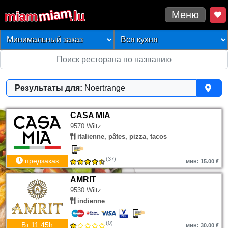
Меню
Результаты для:
Noertrange
CASA MIA
9570 Wiltz
italienne, pâtes, pizza, tacos
(37)
предзаказ
мин: 15.00 €
AMRIT
9530 Wiltz
indienne
(0)
Вт 11:45h
мин: 30.00 €