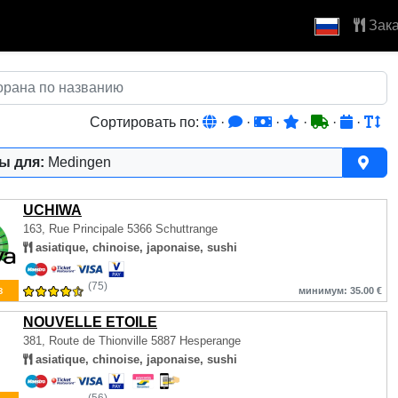
Зака
Сортировать по:
·
·
·
·
·
·
ы для:
Medingen
UCHIWA
163, Rue Principale
5366 Schuttrange
asiatique, chinoise, japonaise, sushi
(75)
з
минимум: 35.00 €
NOUVELLE ETOILE
381, Route de Thionville
5887 Hesperange
asiatique, chinoise, japonaise, sushi