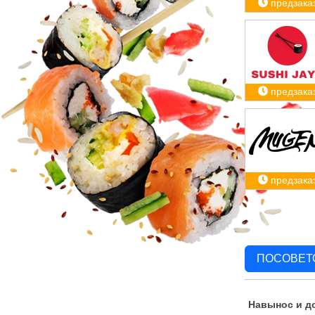
предзака
предзака
предзака
ПОСОВЕТ
Навынос и д