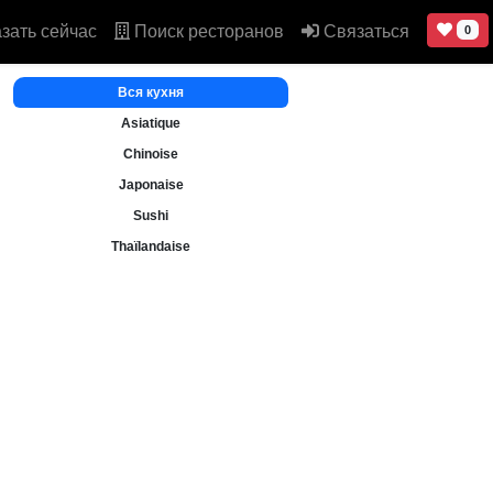
зать сейчас
Поиск ресторанов
Связаться
0
Вся кухня
Asiatique
Chinoise
Japonaise
Sushi
Thaïlandaise