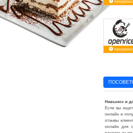
предзака
предзака
ПОСОВЕТ
Навынос и до
Если вы ищете
онлайн и полу
отзывы клиент
онлайн для с
платите ту же