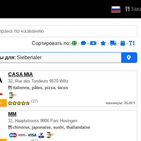
Зака
Сортировать по:
·
·
·
·
·
·
ы для:
Siebenaler
CASA MIA
32, Rue des Tondeurs
9570 Wiltz
italienne, pâtes, pizza, tacos
(37)
з
минимум: 35.00 €
MM
11, Haaptstrooss
9806 Parc Hosingen
chinoise, japonaise, sushi, thaïlandaise