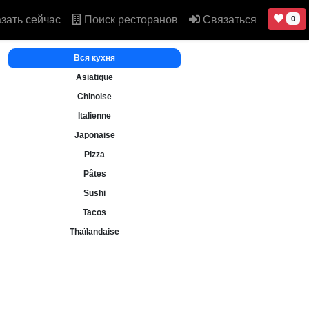
зать сейчас
Поиск ресторанов
Связаться
0
Вся кухня
Asiatique
Chinoise
Italienne
Japonaise
Pizza
Pâtes
Sushi
Tacos
Thaïlandaise