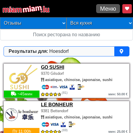
Меню
Результаты для:
Hoesdorf
GO SUSHI
9370 Gilsdorf
asiatique, chinoise, japonaise, sushi
(81)
~45мин
мин: 50.00 €
LE BONHEUR
9381 Bettendorf
asiatique, chinoise, japonaise, sushi
(69)
Пт 11:00h
мин: 25.00 €