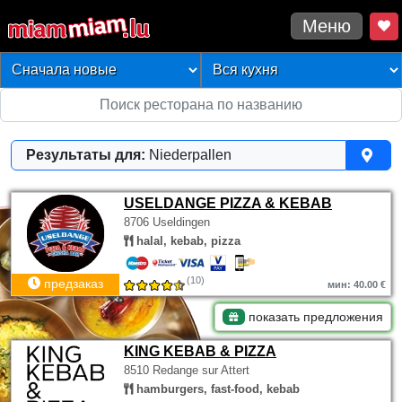
Меню
Результаты для:
Niederpallen
USELDANGE PIZZA & KEBAB
8706 Useldingen
halal, kebab, pizza
(10)
предзаказ
мин: 40.00 €
показать предложения
KING KEBAB & PIZZA
8510 Redange sur Attert
hamburgers, fast-food, kebab