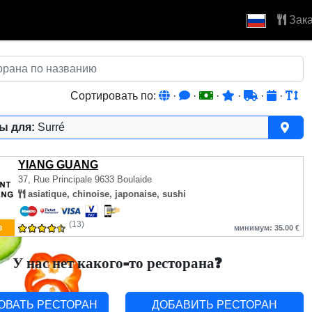
Зака
Сортировать по:
·
·
·
·
·
·
ы для:
Surré
YIANG GUANG
37, Rue Principale
9633 Boulaide
asiatique, chinoise, japonaise, sushi
(13)
з
минимум: 35.00 €
У нас нет какого-то ресторана?
ОВАТЬ РЕСТОРАН
ДОБАВИТЬ РЕСТОРАН