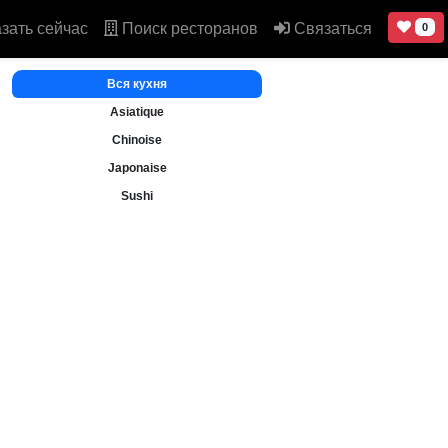
зать сейчас
Поиск ресторанов
Связаться
0
Вся кухня
Asiatique
Chinoise
Japonaise
Sushi