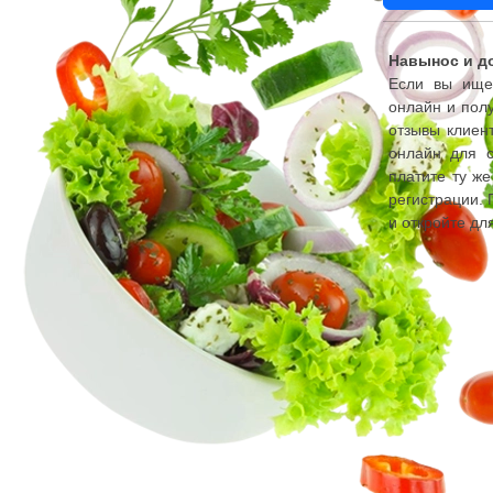
Навынос и до
Если вы ищет
онлайн и полу
отзывы клиент
онлайн для с
платите ту же
регистрации. 
и откройте дл