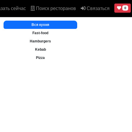
зать сейчас
Поиск ресторанов
Связаться
0
Вся кухня
Fast-food
Hamburgers
Kebab
Pizza