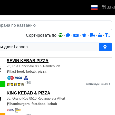
Зака
Сортировать по:
·
·
·
·
·
·
ы для:
Lannen
SEVIN KEBAB PIZZA
23, Rue Principale
8805 Rambrouch
fast-food, kebab, pizza
(30)
минимум: 40.00 €
KING KEBAB & PIZZA
58, Grand-Rue
8510 Redange sur Attert
hamburgers, fast-food, kebab