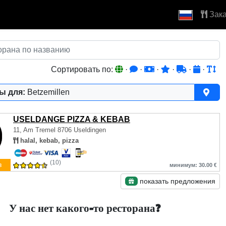
Зака
Сортировать по:
·
·
·
·
·
·
ы для:
Betzemillen
USELDANGE PIZZA & KEBAB
11, Am Tremel
8706 Useldingen
halal, kebab, pizza
(10)
з
минимум: 30.00 €
показать предложения
У нас нет какого-то ресторана?