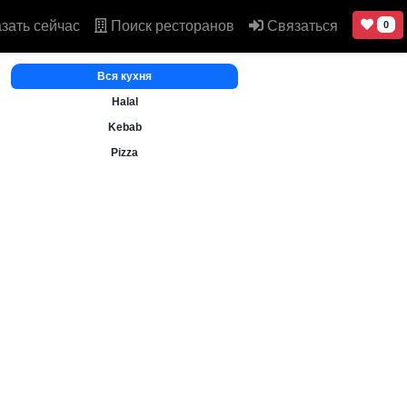
зать сейчас
Поиск ресторанов
Связаться
0
Вся кухня
Halal
Kebab
Pizza