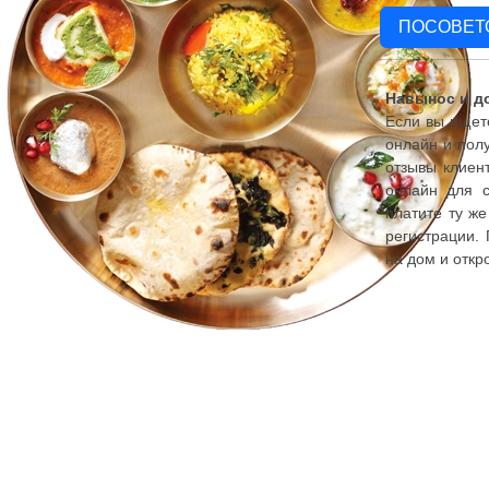
ПОСОВЕТ
Навынос и до
Если вы ищете
онлайн и полу
отзывы клиент
онлайн для с
платите ту же
регистрации.
на дом и откр