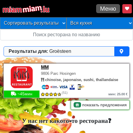
Меню
Результаты для:
Groësteen
MM
9806 Parc Hosingen
chinoise, japonaise, sushi, thaïlandaise
(51)
~45мин
мин: 25.00 €
показать предложения
У нас нет какого-то ресторана?