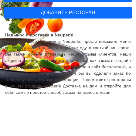
ДОБАВИТЬ РЕСТОРАН
Навынос и доставка в Neuperlé
Если вы ищете доставку в Neuperlé, просто покажите меню
выше, закажите онлайн и получите еду в кратчайшие сроки.
Вы также можете проверить наши отзывы клиентов, наши
акции и специальные скидки перед тем, как заказать онлайн
для сбора или доставки. Кроме того, наш сайт бесплатный, и
вы платите ту же цену, как если бы вы сделали заказ по
телефону или у стойки регистрации. Просмотрите рестораны
в нашем разделе Neuperlé Доставка на дом и откройте для
себя самый простой способ заказа на вынос онлайн.