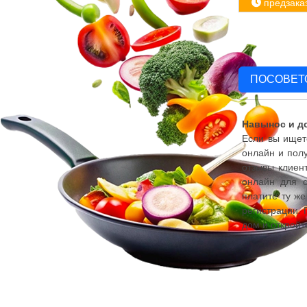
предзака
ПОСОВЕТ
Навынос и до
Если вы ищете
онлайн и полу
отзывы клиент
онлайн для с
платите ту же
регистрации. 
дом и откройт