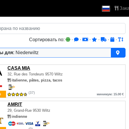
Зака
Сортировать по:
·
·
·
·
·
·
ы для:
Niederwiltz
CASA MIA
32, Rue des Tondeurs
9570 Wiltz
italienne, pâtes, pizza, tacos
(37)
з
минимум: 15.00 €
AMRIT
29, Grand-Rue
9530 Wiltz
indienne