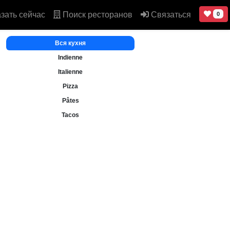
зать сейчас
Поиск ресторанов
Связаться
0
Вся кухня
Indienne
Italienne
Pizza
Pâtes
Tacos