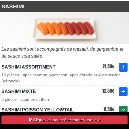
SASHIMI
Les sashimi sont accompagnés de wasabi, de gingembre et
de sauce soja salée.
21,50€
SASHIMI ASSORTIMENT
16 pièces - 4pcs saumon, 4pcs thon, 4pcs dorade et 4pcs scallop
(pétoncle)
12,50€
SASHIMI MIXTE
8 pièces - saumon et thon
11,50€
SASHIMI POISSON YELLOWTAIL
8 ou 16 pièces - flétan
Cliquez ici pour sélectionner une ville
10,00€
SASHIMI SAUMON