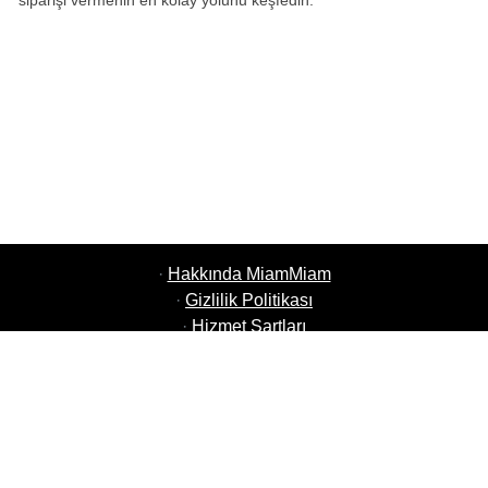
siparişi vermenin en kolay yolunu keşfedin.
·
Hakkında MiamMiam
·
Gizlilik Politikası
·
Hizmet Şartları
·
MiamMiam İşler
·
Restoranınızı Ekleyin
·
Arkadaşlarını Davet Et
·
Tüm Şehirlerin Listesi
·
Yardım Sohbeti