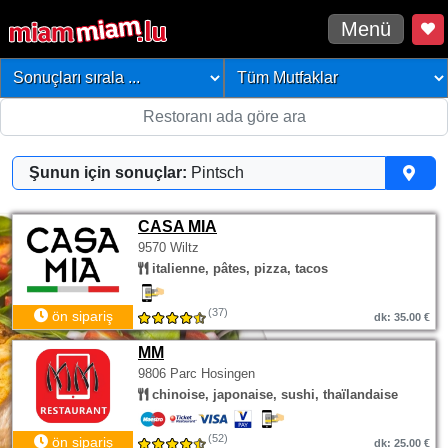
Menü
Şunun için sonuçlar:
Pintsch
CASA MIA
9570 Wiltz
italienne, pâtes, pizza, tacos
(37)
ön sipariş
dk: 35.00 €
MM
9806 Parc Hosingen
chinoise, japonaise, sushi, thaïlandaise
(52)
ön sipariş
dk: 25.00 €