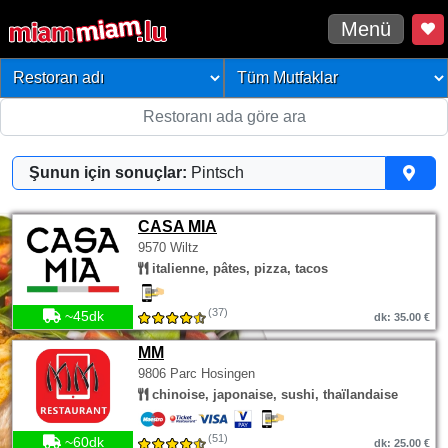
Menü
Şunun için sonuçlar:
Pintsch
CASA MIA
9570 Wiltz
italienne, pâtes, pizza, tacos
(37)
~45dk
dk: 35.00 €
MM
9806 Parc Hosingen
chinoise, japonaise, sushi, thaïlandaise
(51)
~60dk
dk: 25.00 €