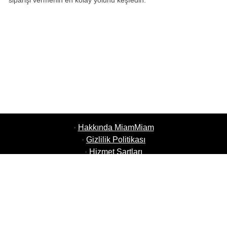
siparişi vermenin en kolay yolunu keşfedin.
·
Hakkında MiamMiam
·
Gizlilik Politikası
·
Hizmet Şartları
·
MiamMiam İşler
·
Restoranınızı Ekleyin
·
Arkadaşlarını Davet Et
·
Tüm Şehirlerin Listesi
·
Yardım Sohbeti