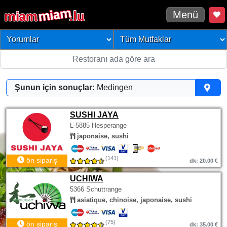
Menü
Şunun için sonuçlar:
Medingen
SUSHI JAYA
L-5885 Hesperange
japonaise, sushi
(141)
ön sipariş
dk: 20.00 €
UCHIWA
5366 Schuttrange
asiatique, chinoise, japonaise, sushi
(75)
ön sipariş
dk: 35.00 €