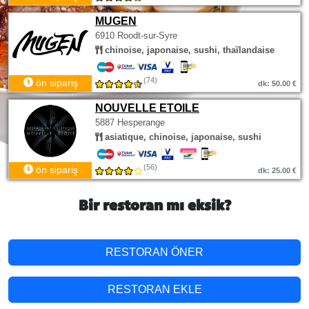
MUGEN
6910 Roodt-sur-Syre
chinoise, japonaise, sushi, thaïlandaise
(74)
ön sipariş
dk: 50.00 €
NOUVELLE ETOILE
5887 Hesperange
asiatique, chinoise, japonaise, sushi
(56)
ön sipariş
dk: 25.00 €
Bir restoran mı eksik?
RESTORAN ÖNER
RESTORAN EKLE