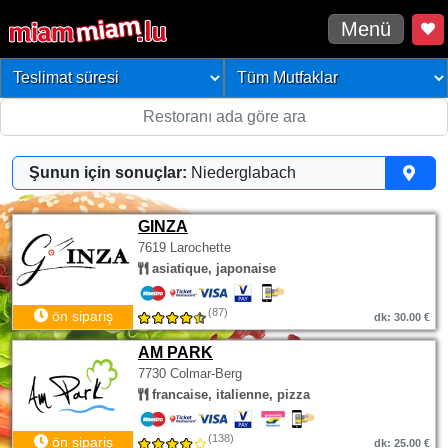
Menü
Şunun için sonuçlar:
Niederglabach
GINZA
7619 Larochette
asiatique, japonaise
(87)
ön sipariş
dk: 30.00 €
AM PARK
7730 Colmar-Berg
francaise, italienne, pizza
(138)
ön sipariş
dk: 25.00 €