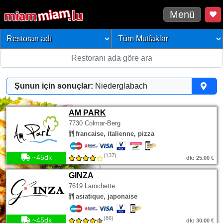
Menü
Şunun için sonuçlar:
Niederglabach
AM PARK
7730 Colmar-Berg
francaise, italienne, pizza
(137)
~45dk
dk: 25.00 €
GINZA
7619 Larochette
asiatique, japonaise
(86)
~45dk
dk: 30.00 €