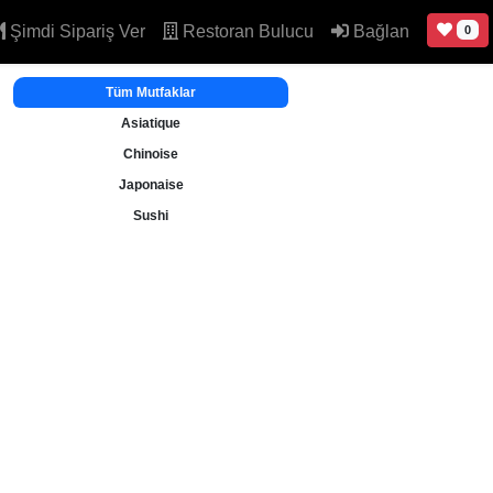
Şimdi Sipariş Ver
Restoran Bulucu
Bağlan
0
Tüm Mutfaklar
Asiatique
Chinoise
Japonaise
Sushi