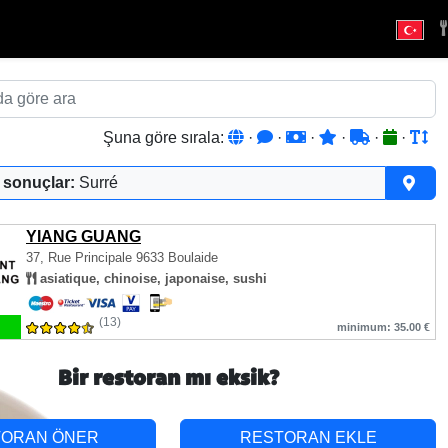
Şuna göre sırala:
·
·
·
·
·
·
 sonuçlar:
Surré
YIANG GUANG
37, Rue Principale
9633 Boulaide
asiatique, chinoise, japonaise, sushi
(13)
minimum: 35.00 €
Bir restoran mı eksik?
TORAN ÖNER
RESTORAN EKLE