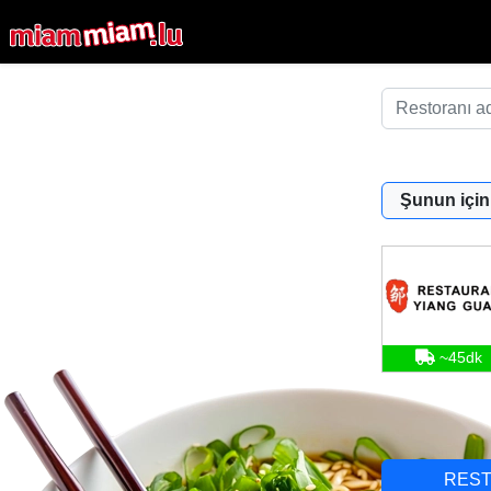
Şunun için
~45dk
RES