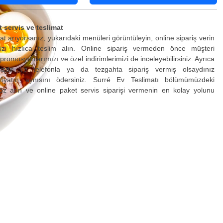
 servis ve teslimat
at arıyorsanız, yukarıdaki menüleri görüntüleyin, online sipariş verin
izi hızlıca teslim alın. Online sipariş vermeden önce müşteri
promosyonlarımızı ve özel indirimlerimizi de inceleyebilirsiniz. Ayrıca
sizdir ve telefonla ya da tezgahta sipariş vermiş olsaydınız
fiyatın aynısını ödersiniz. Surré Ev Teslimatı bölümümüzdeki
öz atın ve online paket servis siparişi vermenin en kolay yolunu