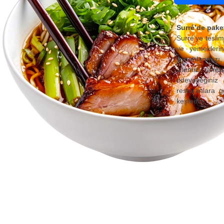
Surré’de paket
Surré’ye teslim
ve yemeklerin
yorumlarımızı, 
sitemiz ücret
ödeyeceğiniz 
restoranlara g
keşfedin.