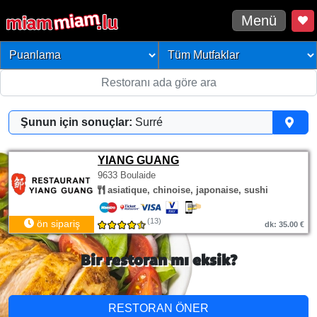
Menü
Şunun için sonuçlar:
Surré
YIANG GUANG
9633 Boulaide
asiatique, chinoise, japonaise, sushi
(13)
ön sipariş
dk: 35.00 €
Bir restoran mı eksik?
RESTORAN ÖNER