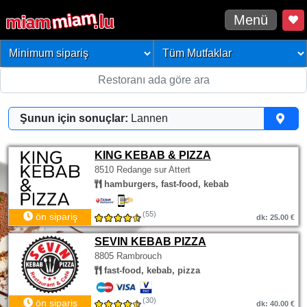
Menü
Şunun için sonuçlar:
Lannen
KING KEBAB & PIZZA
8510 Redange sur Attert
hamburgers, fast-food, kebab
(55)
ön sipariş
dk: 25.00 €
SEVIN KEBAB PIZZA
8805 Rambrouch
fast-food, kebab, pizza
(30)
ön sipariş
dk: 40.00 €