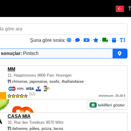
Şuna göre sırala:
·
·
·
·
·
·
 sonuçlar:
Pintsch
MM
11, Haaptstrooss
9806 Parc Hosingen
chinoise, japonaise, sushi, thaïlandaise
(52)
ş
minimum: 25.00 €
teklifleri göster
CASA MIA
32, Rue des Tondeurs
9570 Wiltz
italienne, pâtes, pizza, tacos