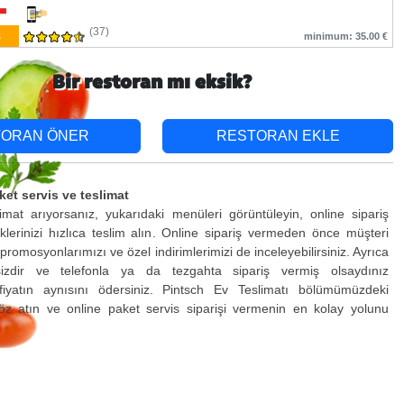
(37)
ş
minimum: 35.00 €
Bir restoran mı eksik?
TORAN ÖNER
RESTORAN EKLE
ket servis ve teslimat
limat arıyorsanız, yukarıdaki menüleri görüntüleyin, online sipariş
lerinizi hızlıca teslim alın. Online sipariş vermeden önce müşteri
promosyonlarımızı ve özel indirimlerimizi de inceleyebilirsiniz. Ayrıca
sizdir ve telefonla ya da tezgahta sipariş vermiş olsaydınız
fiyatın aynısını ödersiniz. Pintsch Ev Teslimatı bölümümüzdeki
öz atın ve online paket servis siparişi vermenin en kolay yolunu