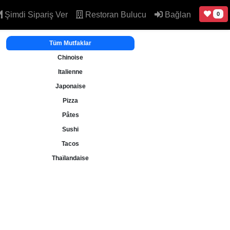
Şimdi Sipariş Ver
Restoran Bulucu
Bağlan
0
Tüm Mutfaklar
Chinoise
Italienne
Japonaise
Pizza
Pâtes
Sushi
Tacos
Thaïlandaise