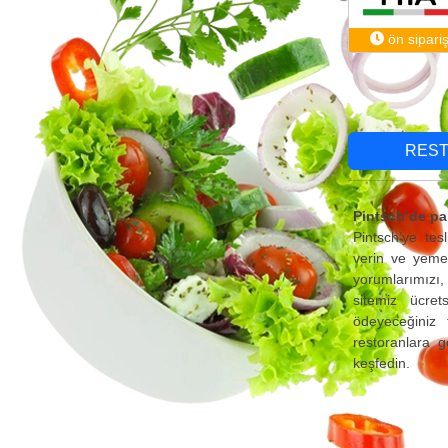
ön sipari
RES
Pintsch’de pa
Pintsch’ye tes
verin ve yemek
yorumlarımızı, 
sitemiz ücret
ödeyeceğiniz 
restoranlara g
keşfedin.