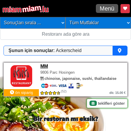
Menü
Şunun için sonuçlar:
Ackerscheid
MM
9806 Parc Hosingen
chinoise, japonaise, sushi, thaïlandaise
(52)
ön sipariş
dk: 15.00 €
teklifleri göster
Bir restoran mı eksik?