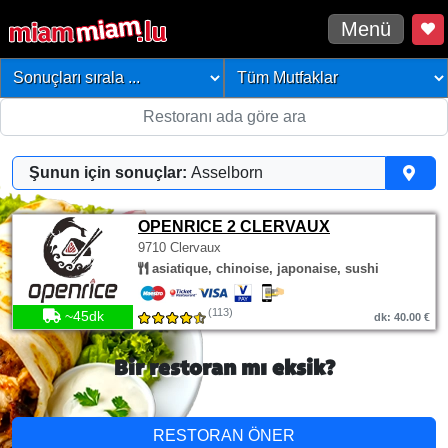
Menü
Şunun için sonuçlar:
Asselborn
OPENRICE 2 CLERVAUX
9710 Clervaux
asiatique, chinoise, japonaise, sushi
(113)
~45dk
dk: 40.00 €
Bir restoran mı eksik?
RESTORAN ÖNER