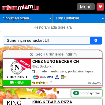
Menü
Şunun için sonuçlar:
Ell
Seçili ürünlerde indirim
CHEZ NUNO BECKERICH
8521 Beckerich
grillade, hamburgers, portugaise, tapas
(44)
~45dk
dk: 20.00 €
promosyonlar
KING KEBAB & PIZZA