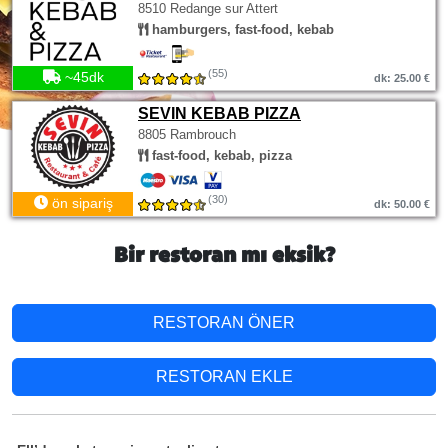
8510 Redange sur Attert
hamburgers, fast-food, kebab
(55)
~45dk
dk: 25.00 €
SEVIN KEBAB PIZZA
8805 Rambrouch
fast-food, kebab, pizza
(30)
ön sipariş
dk: 50.00 €
Bir restoran mı eksik?
RESTORAN ÖNER
RESTORAN EKLE