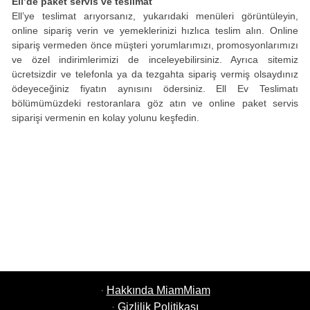
Ell’de paket servis ve teslimat
Ell’ye teslimat arıyorsanız, yukarıdaki menüleri görüntüleyin,
online sipariş verin ve yemeklerinizi hızlıca teslim alın. Online
sipariş vermeden önce müşteri yorumlarımızı, promosyonlarımızı
ve özel indirimlerimizi de inceleyebilirsiniz. Ayrıca sitemiz
ücretsizdir ve telefonla ya da tezgahta sipariş vermiş olsaydınız
ödeyeceğiniz fiyatın aynısını ödersiniz. Ell Ev Teslimatı
bölümümüzdeki restoranlara göz atın ve online paket servis
siparişi vermenin en kolay yolunu keşfedin.
·
Hakkında MiamMiam
·
Gizlilik Politikası