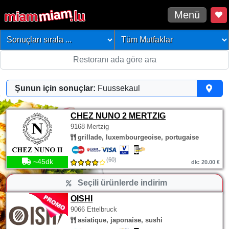
Menü
Şunun için sonuçlar:
Fuussekaul
CHEZ NUNO 2 MERTZIG
9168 Mertzig
grillade, luxembourgeoise, portugaise
(60)
~45dk
dk: 20.00 €
Seçili ürünlerde indirim
OISHI
9066 Ettelbruck
asiatique, japonaise, sushi