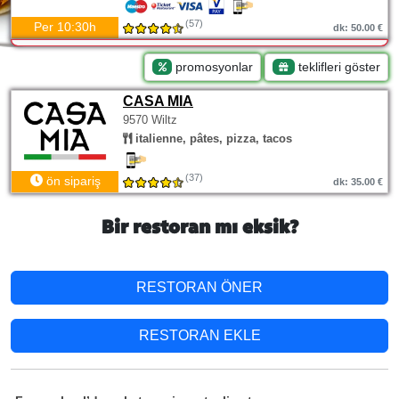
(57)
Per 10:30h
dk: 50.00 €
promosyonlar
teklifleri göster
CASA MIA
9570 Wiltz
italienne, pâtes, pizza, tacos
(37)
ön sipariş
dk: 35.00 €
Bir restoran mı eksik?
RESTORAN ÖNER
RESTORAN EKLE