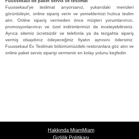
Fuussekaul’de paket servis ve teslimat
Fuussekaul’ye teslimat arıyorsanız, yukarıdaki menüleri
görüntüleyin, online sipariş verin ve yemeklerinizi hızlıca teslim
alın. Online sipariş vermeden önce müşteri yorumlarımızı,
promosyonlarımızı ve özel indirimlerimizi de inceleyebilirsiniz.
Ayrıca sitemiz ücretsizdir ve telefonla ya da tezgahta sipariş
vermiş olsaydınız ödeyeceğiniz fiyatın aynısını ödersiniz.
Fuussekaul Ev Teslimatı bölümümüzdeki restoranlara göz atın ve
online paket servis siparişi vermenin en kolay yolunu keşfedin.
·
Hakkında MiamMiam
·
Gizlilik Politikası