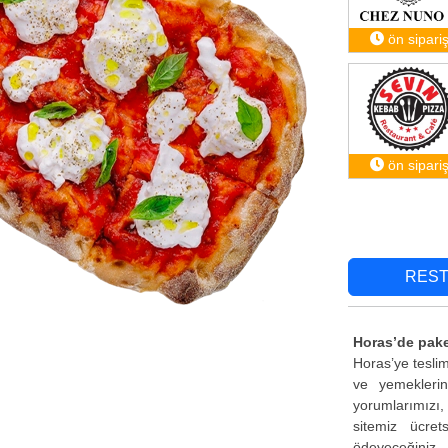
ön sipari
ön sipari
RES
Horas’de pake
Horas’ye teslim
ve yemeklerin
yorumlarımızı, 
sitemiz ücret
ödeyeceğiniz 