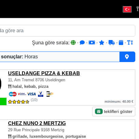
Şuna göre sırala:
·
·
·
·
·
·
 sonuçlar:
Horas
USELDANGE PIZZA & KEBAB
11, Am Tremel
8706 Useldingen
halal, kebab, pizza
(10)
minimum: 40.00 €
teklifleri göster
CHEZ NUNO 2 MERTZIG
29 Rue Principale
9168 Mertzig
grillade, luxembourgeoise, portugaise