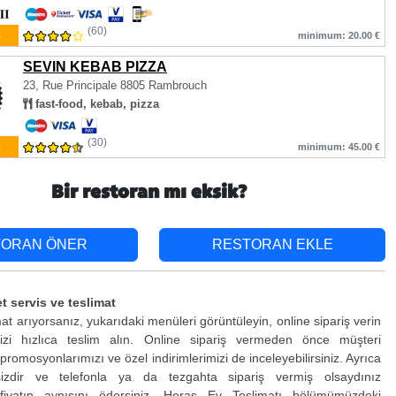
(60)
ş
minimum: 20.00 €
SEVIN KEBAB PIZZA
23, Rue Principale
8805 Rambrouch
fast-food, kebab, pizza
(30)
ş
minimum: 45.00 €
Bir restoran mı eksik?
TORAN ÖNER
RESTORAN EKLE
t servis ve teslimat
at arıyorsanız, yukarıdaki menüleri görüntüleyin, online sipariş verin
izi hızlıca teslim alın. Online sipariş vermeden önce müşteri
promosyonlarımızı ve özel indirimlerimizi de inceleyebilirsiniz. Ayrıca
sizdir ve telefonla ya da tezgahta sipariş vermiş olsaydınız
fiyatın aynısını ödersiniz. Horas Ev Teslimatı bölümümüzdeki