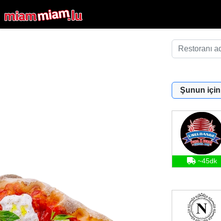
Şunun için
~45dk