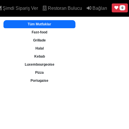
Şimdi Sipariş Ver
Restoran Bulucu
Bağlan
0
Tüm Mutfaklar
Fast-food
Grillade
Halal
Kebab
Luxembourgeoise
Pizza
Portugaise