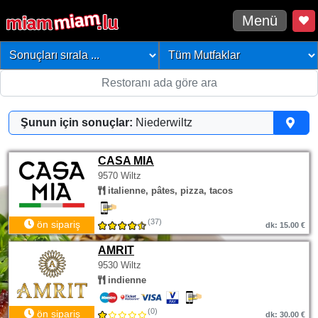
Menü
Şunun için sonuçlar:
Niederwiltz
CASA MIA
9570 Wiltz
italienne, pâtes, pizza, tacos
(37)
ön sipariş
dk: 15.00 €
AMRIT
9530 Wiltz
indienne
(0)
ön sipariş
dk: 30.00 €