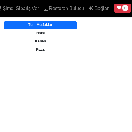
Şimdi Sipariş Ver
Restoran Bulucu
Bağlan
0
Tüm Mutfaklar
Halal
Kebab
Pizza