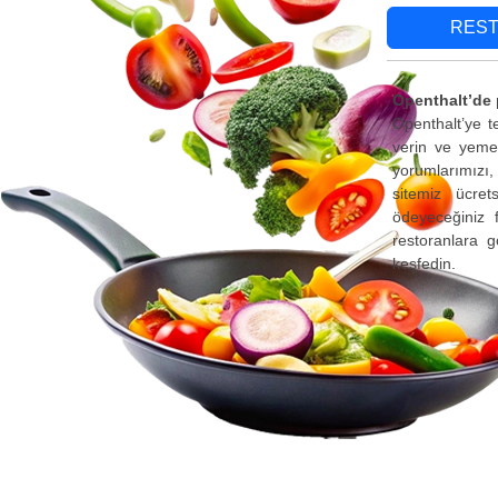
RES
Openthalt’de 
Openthalt’ye t
verin ve yemek
yorumlarımızı, 
sitemiz ücret
ödeyeceğiniz 
restoranlara g
keşfedin.