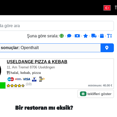
Şuna göre sırala:
·
·
·
·
·
·
 sonuçlar:
Openthalt
USELDANGE PIZZA & KEBAB
11, Am Tremel
8706 Useldingen
halal, kebab, pizza
(10)
minimum: 40.00 €
teklifleri göster
Bir restoran mı eksik?