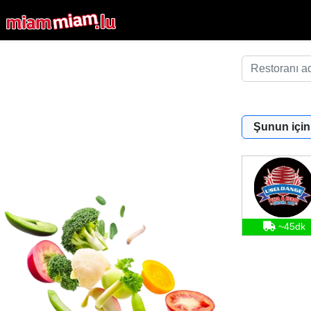
Şunun için
~45dk