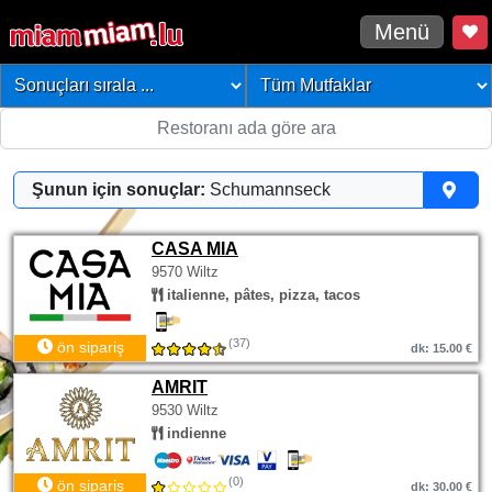
Menü
Şunun için sonuçlar:
Schumannseck
CASA MIA
9570 Wiltz
italienne, pâtes, pizza, tacos
(37)
ön sipariş
dk: 15.00 €
AMRIT
9530 Wiltz
indienne
(0)
ön sipariş
dk: 30.00 €