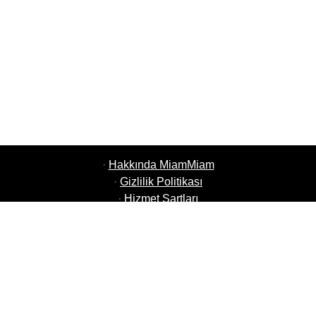
·
Hakkında MiamMiam
·
Gizlilik Politikası
·
Hizmet Şartları
·
MiamMiam İşler
·
Restoranınızı Ekleyin
·
Arkadaşlarını Davet Et
·
Tüm Şehirlerin Listesi
·
Yardım Sohbeti