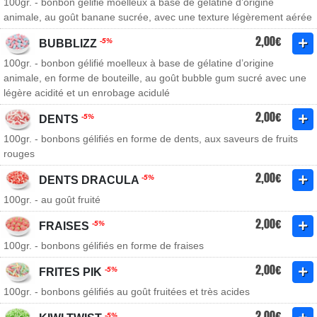
100gr. - bonbon gélifié moelleux à base de gélatine d’origine
animale, au goût banane sucrée, avec une texture légèrement aérée
2,00€
-5%
BUBBLIZZ
100gr. - bonbon gélifié moelleux à base de gélatine d’origine
animale, en forme de bouteille, au goût bubble gum sucré avec une
légère acidité et un enrobage acidulé
2,00€
-5%
DENTS
100gr. - bonbons gélifiés en forme de dents, aux saveurs de fruits
rouges
2,00€
-5%
DENTS DRACULA
100gr. - au goût fruité
2,00€
-5%
FRAISES
100gr. - bonbons gélifiés en forme de fraises
2,00€
-5%
FRITES PIK
100gr. - bonbons gélifiés au goût fruitées et très acides
2,00€
-5%