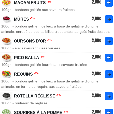
2,00€
-5%
MAOAM FRUITS
100gr. - bonbons gélifiés aux saveurs fruitées
2,00€
-5%
MÛRES
100gr. - bonbon gélifié moelleux à base de gélatine d’origine
animale, enrobé de petites billes croquantes, au goût fruits des bois
2,00€
-5%
OURSONS D'OR
100gr. - aux saveurs fruitées variées
2,00€
-5%
PICO BALLA
100gr. - bonbons gélifiés fourrés aux saveurs fruitées
2,00€
-5%
REQUINS
100gr. - bonbon gélifié moelleux à base de gélatine d’origine
animale, en forme de requin, aux saveurs fruitées
2,00€
-5%
ROTELLA RÉGLISSE
100gr. - rouleaux de réglisse
2,00€
-5%
SOURIRES À LA POMME