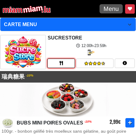
Menu
SUCRESTORE
12:00h-23:59h
瑞典糖果
-10%
2,99€
-10%
BUBS MINI POIRES OVALES
100gr. - bonbon gélifié très moelleux sans gélatine, au goût poire