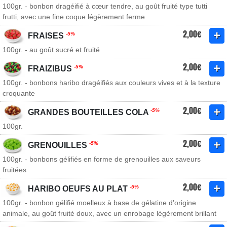
100gr. - bonbon dragéifié à cœur tendre, au goût fruité type tutti
frutti, avec une fine coque légèrement ferme
2,00€
-5%
FRAISES
100gr. - au goût sucré et fruité
2,00€
-5%
FRAIZIBUS
100gr. - bonbons haribo dragéifiés aux couleurs vives et à la texture
croquante
2,00€
-5%
GRANDES BOUTEILLES COLA
100gr.
2,00€
-5%
GRENOUILLES
100gr. - bonbons gélifiés en forme de grenouilles aux saveurs
fruitées
2,00€
-5%
HARIBO OEUFS AU PLAT
100gr. - bonbon gélifié moelleux à base de gélatine d’origine
animale, au goût fruité doux, avec un enrobage légèrement brillant