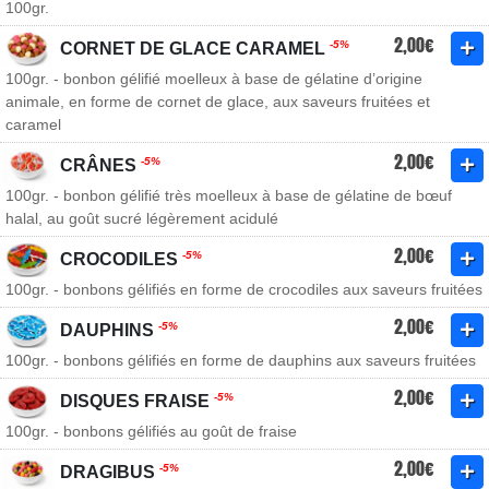
100gr.
2,00€
-5%
CORNET DE GLACE CARAMEL
100gr. - bonbon gélifié moelleux à base de gélatine d’origine
animale, en forme de cornet de glace, aux saveurs fruitées et
caramel
2,00€
-5%
CRÂNES
100gr. - bonbon gélifié très moelleux à base de gélatine de bœuf
halal, au goût sucré légèrement acidulé
2,00€
-5%
CROCODILES
100gr. - bonbons gélifiés en forme de crocodiles aux saveurs fruitées
2,00€
-5%
DAUPHINS
100gr. - bonbons gélifiés en forme de dauphins aux saveurs fruitées
2,00€
-5%
DISQUES FRAISE
100gr. - bonbons gélifiés au goût de fraise
2,00€
-5%
DRAGIBUS