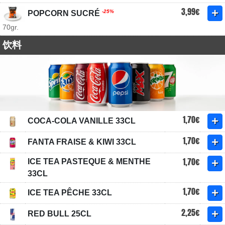
3,99€
-25%
POPCORN SUCRÉ
70gr.
饮料
1,70€
COCA-COLA VANILLE 33CL
1,70€
FANTA FRAISE & KIWI 33CL
1,70€
ICE TEA PASTEQUE & MENTHE
33CL
1,70€
ICE TEA PÊCHE 33CL
2,25€
RED BULL 25CL