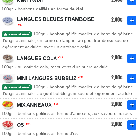
KIWI TWIST
100gr. - bonbons gélifiés en forme de kiwi
2,00€
LANGUES BLEUES FRAMBOISE
-5%
100gr. - bonbon gélifié moelleux à base de gélatine
souvent aimé
d’origine animale, en forme de langue, au goût framboise sucrée
légèrement acidulée, avec un enrobage acide
2,00€
-5%
LANGUES COLA
100gr. - au goût de cola, recouverts d'un sucre acidulé
2,00€
-5%
MINI LANGUES BUBBLIZ
100gr. - bonbon gélifié moelleux à base de gélatine
souvent aimé
d’origine animale, au goût bubble gum sucré et légèrement acidulé
2,00€
-5%
MIX ANNEAUX
100gr. - bonbons gélifiés en forme d'anneaux, aux saveurs fruitées
2,00€
-5%
OS
100gr. - bonbons gélifiés en forme d'os