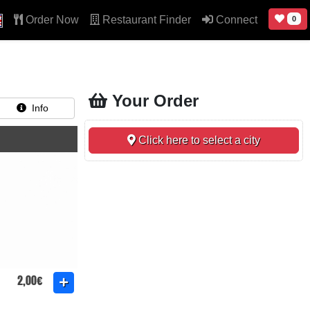
Order Now
Restaurant Finder
Connect
0
Your Order
Info
Click here to select a city
2,00€