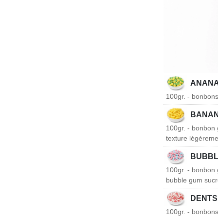
ANAN
100gr. - bonbons
BANA
100gr. - bonbon 
texture légèrem
BUBBL
100gr. - bonbon g
bubble gum sucré
DENT
100gr. - bonbons