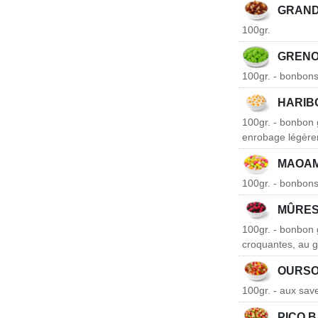
GRAND
100gr.
GRENO
100gr. - bonbons
HARIB
100gr. - bonbon g
enrobage légèrem
MAOAM
100gr. - bonbons 
MÛRE
100gr. - bonbon g
croquantes, au go
OURSO
100gr. - aux save
PICO 