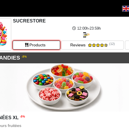
SUCRESTORE
12:00h-23:59h
(12)
Products
Reviews
CANDIES
-5%
-5%
NÉES XL
urs fruitées