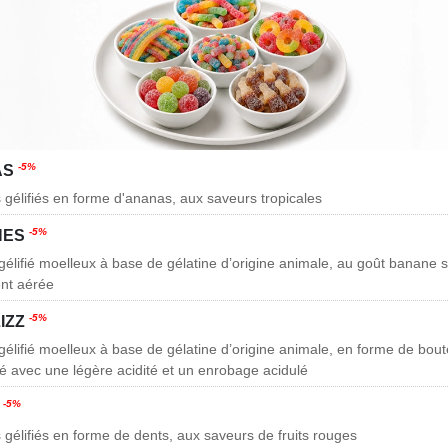
-5%
AS
 gélifiés en forme d'ananas, aux saveurs tropicales
-5%
NES
gélifié moelleux à base de gélatine d’origine animale, au goût banane 
ent aérée
-5%
IZZ
élifié moelleux à base de gélatine d’origine animale, en forme de boute
 avec une légère acidité et un enrobage acidulé
-5%
S
 gélifiés en forme de dents, aux saveurs de fruits rouges