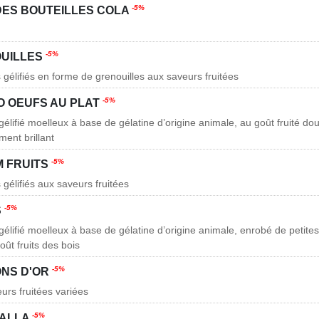
-5%
ES BOUTEILLES COLA
-5%
UILLES
 gélifiés en forme de grenouilles aux saveurs fruitées
-5%
O OEUFS AU PLAT
élifié moelleux à base de gélatine d’origine animale, au goût fruité do
ent brillant
-5%
 FRUITS
gélifiés aux saveurs fruitées
-5%
S
élifié moelleux à base de gélatine d’origine animale, enrobé de petites 
ût fruits des bois
-5%
NS D'OR
urs fruitées variées
-5%
BALLA