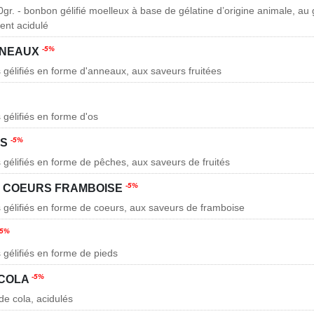
gr. - bonbon gélifié moelleux à base de gélatine d’origine animale, a
ent acidulé
-5%
NNEAUX
 gélifiés en forme d'anneaux, aux saveurs fruitées
 gélifiés en forme d'os
-5%
ES
 gélifiés en forme de pêches, aux saveurs de fruités
-5%
S COEURS FRAMBOISE
 gélifiés en forme de coeurs, aux saveurs de framboise
-5%
 gélifiés en forme de pieds
-5%
 COLA
de cola, acidulés