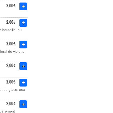
2,00€
2,00€
 bouteille, au
2,00€
oral de violette,
2,00€
2,00€
et de glace, aux
2,00€
légèrement