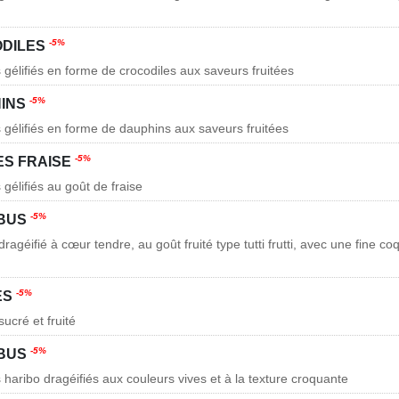
-5%
DILES
 gélifiés en forme de crocodiles aux saveurs fruitées
-5%
INS
 gélifiés en forme de dauphins aux saveurs fruitées
-5%
ES FRAISE
gélifiés au goût de fraise
-5%
BUS
ragéifié à cœur tendre, au goût fruité type tutti frutti, avec une fine 
-5%
ES
sucré et fruité
-5%
IBUS
 haribo dragéifiés aux couleurs vives et à la texture croquante