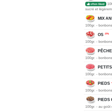
100
often liked
sucré et légèrem
MIX A
100gr. - bonbons
-5%
OS
100gr. - bonbons
PÊCH
100gr. - bonbons
PETIT
100gr. - bonbons
PIEDS
100gr. - bonbons
PIEDS
100gr. - au goût 