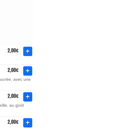
2,00€
2,00€
sucrée, avec une
2,00€
ille, au goût
2,00€