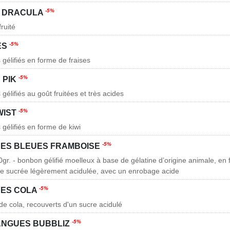
-5%
 DRACULA
fruité
-5%
ES
gélifiés en forme de fraises
-5%
 PIK
gélifiés au goût fruitées et très acides
-5%
WIST
gélifiés en forme de kiwi
-5%
ES BLEUES FRAMBOISE
gr. - bonbon gélifié moelleux à base de gélatine d’origine animale, en
se sucrée légèrement acidulée, avec un enrobage acide
-5%
ES COLA
de cola, recouverts d'un sucre acidulé
-5%
LANGUES BUBBLIZ