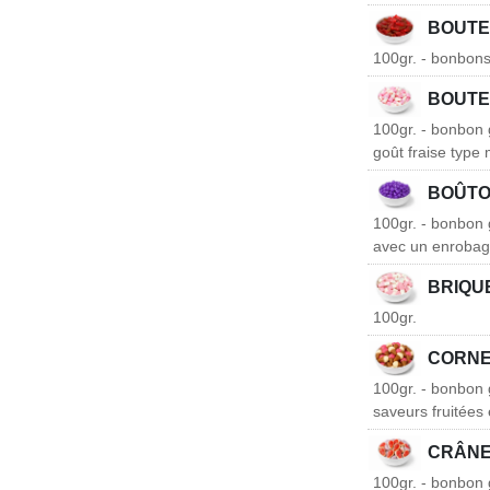
BOUTE
100gr. - bonbons 
BOUTE
100gr. - bonbon g
goût fraise type
BOÛTO
100gr. - bonbon g
avec un enrobage
BRIQU
100gr.
CORNE
100gr. - bonbon 
saveurs fruitées
CRÂN
100gr. - bonbon 