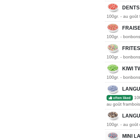
DENTS
100gr. - au goût 
FRAIS
100gr. - bonbons 
FRITES
100gr. - bonbons 
KIWI T
100gr. - bonbons 
LANGU
100
often liked
au goût framboi
LANGU
100gr. - au goût 
MINI 