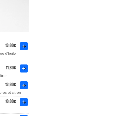
13,80€
ée d'huile
11,80€
itron
13,80€
res et citron
10,80€