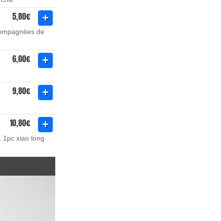
5,80€
ccompagnées de
6,00€
9,80€
10,80€
 1pc xiao long