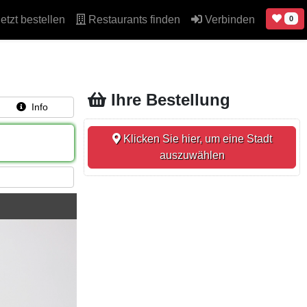
etzt bestellen
Restaurants finden
Verbinden
0
Ihre Bestellung
Info
Klicken Sie hier, um eine Stadt
auszuwählen