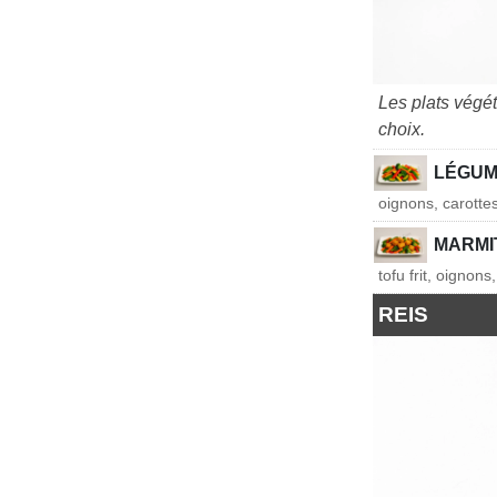
Les plats végé
choix.
LÉGUM
oignons, carotte
MARMI
tofu frit, oignon
REIS