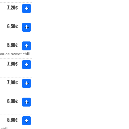
7,20€
6,50€
5,80€
auce sweet chili
7,80€
7,80€
6,00€
5,80€
hili