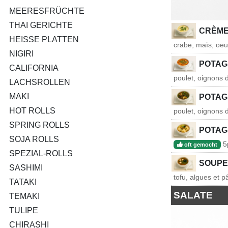
MEERESFRÜCHTE
THAI GERICHTE
CRÈME
HEISSE PLATTEN
crabe, maïs, oeu
NIGIRI
POTAG
CALIFORNIA
poulet, oignons
LACHSROLLEN
MAKI
POTAG
HOT ROLLS
poulet, oignons
SPRING ROLLS
POTAG
SOJA ROLLS
5p
oft gemocht
SPEZIAL-ROLLS
SOUPE
SASHIMI
tofu, algues et p
TATAKI
SALATE
TEMAKI
TULIPE
CHIRASHI