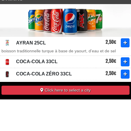
2,50€
AYRAN 25CL
boisson traditionnelle turque à base de yaourt, d'eau et de sel
2,50€
COCA-COLA 33CL
2,50€
COCA-COLA ZÉRO 33CL
2,00€
CRISTALINE 50CL
Click here to select a city
eau plate française
3,00€
DURSTLÖSCHER
2,50€
FANTA EXOTIQUE 33CL
2,50€
FANTA ORANGE 33CL