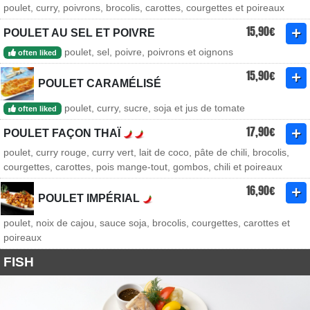
poulet, curry, poivrons, brocolis, carottes, courgettes et poireaux
15,90€
POULET AU SEL ET POIVRE
poulet, sel, poivre, poivrons et oignons
often liked
15,90€
POULET CARAMÉLISÉ
poulet, curry, sucre, soja et jus de tomate
often liked
17,90€
POULET FAÇON THAÏ
poulet, curry rouge, curry vert, lait de coco, pâte de chili, brocolis,
courgettes, carottes, pois mange-tout, gombos, chili et poireaux
16,90€
POULET IMPÉRIAL
poulet, noix de cajou, sauce soja, brocolis, courgettes, carottes et
poireaux
FISH