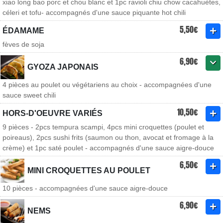
xiao long bao porc et chou blanc et 1pc ravioli chiu chow cacahuètes,
céleri et tofu- accompagnés d'une sauce piquante hot chili
5,50€
ÉDAMAME
fèves de soja
6,90€
GYOZA JAPONAIS
4 pièces au poulet ou végétariens au choix - accompagnées d'une
sauce sweet chili
10,50€
HORS-D'OEUVRE VARIÉS
9 pièces - 2pcs tempura scampi, 4pcs mini croquettes (poulet et
poireaus), 2pcs sushi frits (saumon ou thon, avocat et fromage à la
crème) et 1pc saté poulet - accompagnés d'une sauce aigre-douce
6,50€
MINI CROQUETTES AU POULET
10 pièces - accompagnées d'une sauce aigre-douce
6,90€
NEMS