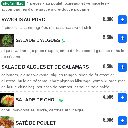
4 pièces - au poulet, poireaux et vermicelles -
often liked
accompagnés d'une sauce aigre-douce piquante
6,90€
RAVIOLIS AU PORC
4 pièces - accompagnées d'une sauce sweet chili
5,50€
SALADE D'ALGUES
algues wakame, algues rouges, sirop de fructose et glucose et huile
de sésame
8,50€
SALADE D'ALGUES ET DE CALAMARS
calamars, algues wakame, algues rouges, sirop de fructose et
glucose, huile de sésame, champignons kikurage, yama-kurage (tige
de laitue chinoise), pousses de bambou et sauce soja salée
4,50€
SALADE DE CHOU
chou, mayonnaise, sucre, carottes et vinaigre
6,50€
SATÉ DE POULET