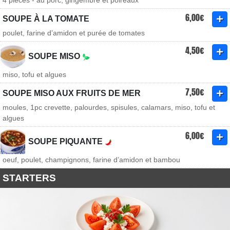
4 pièces - au porc, gingembre et poireaux
6,00€
SOUPE À LA TOMATE
poulet, farine d’amidon et purée de tomates
4,50€
SOUPE MISO
miso, tofu et algues
7,50€
SOUPE MISO AUX FRUITS DE MER
moules, 1pc crevette, palourdes, spisules, calamars, miso, tofu et
algues
6,00€
SOUPE PIQUANTE
oeuf, poulet, champignons, farine d’amidon et bambou
STARTERS