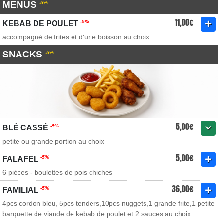
MENUS
-5%
11,00€
-5%
KEBAB DE POULET
accompagné de frites et d'une boisson au choix
SNACKS
-5%
5,00€
-5%
BLÉ CASSÉ
petite ou grande portion au choix
5,00€
-5%
FALAFEL
6 pièces - boulettes de pois chiches
36,00€
-5%
FAMILIAL
4pcs cordon bleu, 5pcs tenders,10pcs nuggets,1 grande frite,1 petite
barquette de viande de kebab de poulet et 2 sauces au choix