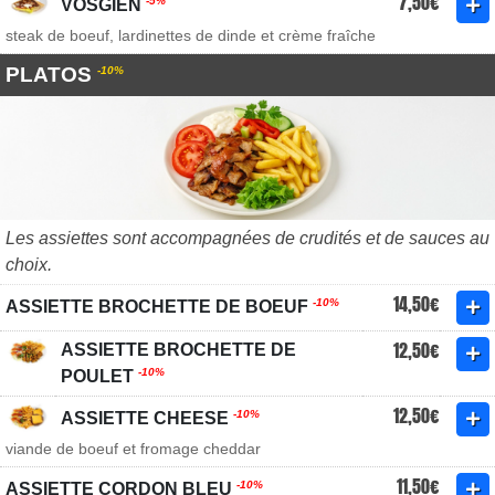
7,50€
-5%
VOSGIEN
steak de boeuf, lardinettes de dinde et crème fraîche
PLATOS
-10%
Les assiettes sont accompagnées de crudités et de sauces au
choix.
14,50€
-10%
ASSIETTE BROCHETTE DE BOEUF
12,50€
ASSIETTE BROCHETTE DE
-10%
POULET
12,50€
-10%
ASSIETTE CHEESE
viande de boeuf et fromage cheddar
11,50€
-10%
ASSIETTE CORDON BLEU