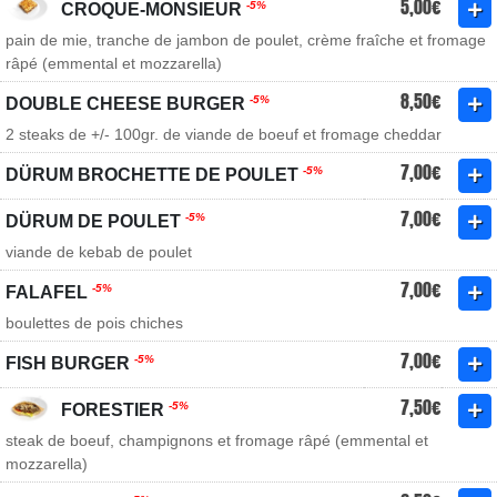
5,00€
-5%
CROQUE-MONSIEUR
pain de mie, tranche de jambon de poulet, crème fraîche et fromage
râpé (emmental et mozzarella)
8,50€
-5%
DOUBLE CHEESE BURGER
2 steaks de +/- 100gr. de viande de boeuf et fromage cheddar
7,00€
-5%
DÜRUM BROCHETTE DE POULET
7,00€
-5%
DÜRUM DE POULET
viande de kebab de poulet
7,00€
-5%
FALAFEL
boulettes de pois chiches
7,00€
-5%
FISH BURGER
7,50€
-5%
FORESTIER
steak de boeuf, champignons et fromage râpé (emmental et
mozzarella)