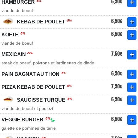
6,50€
-5%
HAMBURGER
viande de boeuf
6,50€
-5%
KEBAB DE POULET
6,50€
-5%
KÖFTE
viande de boeuf
7,50€
-5%
MEXICAIN
steak de boeuf, poivrons et lardinettes de dinde
6,50€
-5%
PAIN BAGNAT AU THON
7,50€
-5%
PIZZA KEBAB DE POULET
6,50€
-5%
SAUCISSE TURQUE
viande de boeuf et poulezt
6,50€
-5%
VEGGIE BURGER
galette de pommes de terre