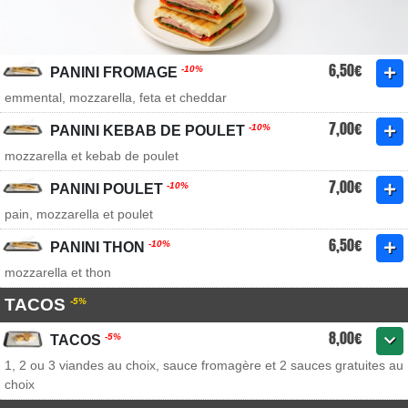
6,50€
-10%
PANINI FROMAGE
emmental, mozzarella, feta et cheddar
7,00€
-10%
PANINI KEBAB DE POULET
mozzarella et kebab de poulet
7,00€
-10%
PANINI POULET
pain, mozzarella et poulet
6,50€
-10%
PANINI THON
mozzarella et thon
TACOS
-5%
8,00€
-5%
TACOS
1, 2 ou 3 viandes au choix, sauce fromagère et 2 sauces gratuites au
choix