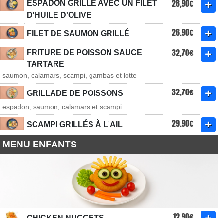
28,90€
ESPADON GRILLÉ AVEC UN FILET
D'HUILE D'OLIVE
26,90€
FILET DE SAUMON GRILLÉ
32,70€
FRITURE DE POISSON SAUCE
TARTARE
saumon, calamars, scampi, gambas et lotte
32,70€
GRILLADE DE POISSONS
espadon, saumon, calamars et scampi
29,90€
SCAMPI GRILLÉS À L'AIL
MENU ENFANTS
12,90€
CHICKEN NUGGETS