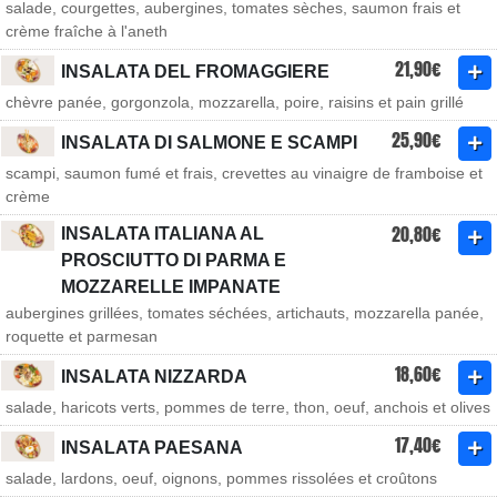
salade, courgettes, aubergines, tomates sèches, saumon frais et
crème fraîche à l'aneth
21,90€
INSALATA DEL FROMAGGIERE
chèvre panée, gorgonzola, mozzarella, poire, raisins et pain grillé
25,90€
INSALATA DI SALMONE E SCAMPI
scampi, saumon fumé et frais, crevettes au vinaigre de framboise et
crème
20,80€
INSALATA ITALIANA AL
PROSCIUTTO DI PARMA E
MOZZARELLE IMPANATE
aubergines grillées, tomates séchées, artichauts, mozzarella panée,
roquette et parmesan
18,60€
INSALATA NIZZARDA
salade, haricots verts, pommes de terre, thon, oeuf, anchois et olives
17,40€
INSALATA PAESANA
salade, lardons, oeuf, oignons, pommes rissolées et croûtons