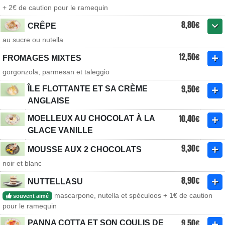
+ 2€ de caution pour le ramequin
8,80€
CRÊPE
au sucre ou nutella
12,50€
FROMAGES MIXTES
gorgonzola, parmesan et taleggio
9,50€
ÎLE FLOTTANTE ET SA CRÈME
ANGLAISE
10,40€
MOELLEUX AU CHOCOLAT À LA
GLACE VANILLE
9,30€
MOUSSE AUX 2 CHOCOLATS
noir et blanc
8,90€
NUTTELLASU
mascarpone, nutella et spéculoos + 1€ de caution
souvent aimé
pour le ramequin
9,50€
PANNA COTTA ET SON COULIS DE