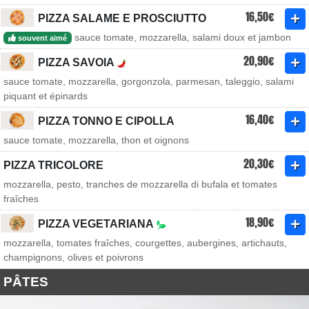
16,50€
PIZZA SALAME E PROSCIUTTO
sauce tomate, mozzarella, salami doux et jambon
souvent aimé
20,90€
PIZZA SAVOIA
sauce tomate, mozzarella, gorgonzola, parmesan, taleggio, salami
piquant et épinards
16,40€
PIZZA TONNO E CIPOLLA
sauce tomate, mozzarella, thon et oignons
20,30€
PIZZA TRICOLORE
mozzarella, pesto, tranches de mozzarella di bufala et tomates
fraîches
18,90€
PIZZA VEGETARIANA
mozzarella, tomates fraîches, courgettes, aubergines, artichauts,
champignons, olives et poivrons
PÂTES