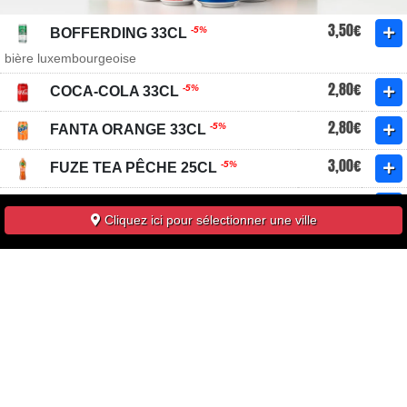
3,50€
-5%
BOFFERDING 33CL
bière luxembourgeoise
2,80€
-5%
COCA-COLA 33CL
2,80€
-5%
FANTA ORANGE 33CL
3,00€
-5%
FUZE TEA PÊCHE 25CL
3,00€
-5%
SAN PELLEGRINO 50CL
Cliquez ici pour sélectionner une ville
eau pétillante italienne
2,80€
-5%
SPRITE 33CL
3,00€
-5%
VITTEL 50CL
eau plate française
VINS
-15%