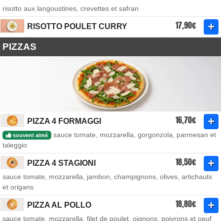
risotto aux langoustines, crevettes et safran
17,90€
RISOTTO POULET CURRY
PIZZAS
16,70€
PIZZA 4 FORMAGGI
sauce tomate, mozzarella, gorgonzola, parmesan et
souvent aimé
taleggio
18,50€
PIZZA 4 STAGIONI
sauce tomate, mozzarella, jambon, champignons, olives, artichauts
et origans
18,80€
PIZZA AL POLLO
sauce tomate, mozzarella, filet de poulet, oignons, poivrons et oeuf