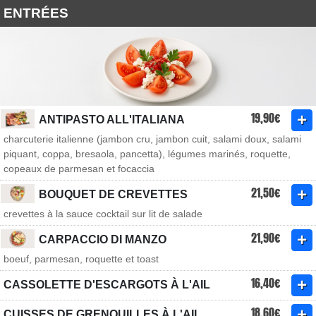
ENTRÉES
19,90€
ANTIPASTO ALL'ITALIANA
charcuterie italienne (jambon cru, jambon cuit, salami doux, salami
piquant, coppa, bresaola, pancetta), légumes marinés, roquette,
copeaux de parmesan et focaccia
21,50€
BOUQUET DE CREVETTES
crevettes à la sauce cocktail sur lit de salade
21,90€
CARPACCIO DI MANZO
boeuf, parmesan, roquette et toast
16,40€
CASSOLETTE D'ESCARGOTS À L'AIL
18,60€
CUISSES DE GRENOUILLES À L'AIL