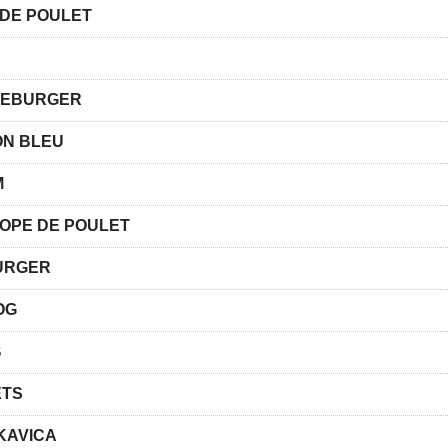
DE POULET
SEBURGER
N BLEU
M
OPE DE POULET
URGER
OG
B
ETS
KAVICA