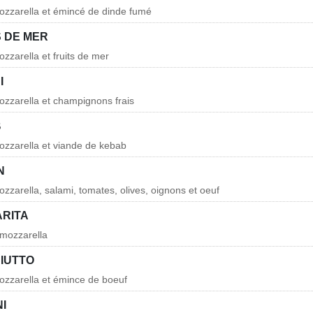
ozzarella et émincé de dinde fumé
S DE MER
zzarella et fruits de mer
I
zzarella et champignons frais
B
ozzarella et viande de kebab
N
zzarella, salami, tomates, olives, oignons et oeuf
ARITA
 mozzarella
CIUTTO
ozzarella et émince de boeuf
NI