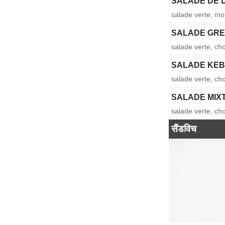
SALADE DE 
salade verte, mo
SALADE GR
salade verte, cho
SALADE KE
salade verte, ch
SALADE MIX
salade verte, ch
सैंडविच