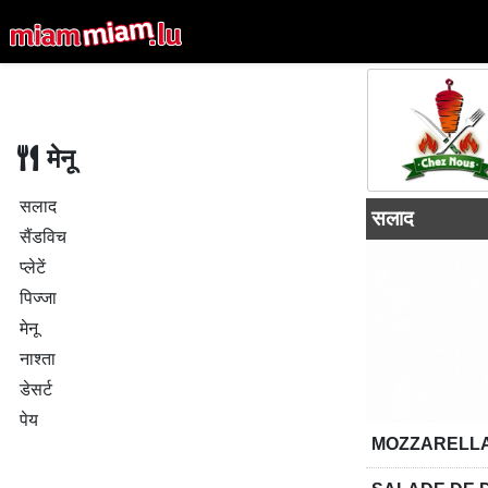
मेनू
सलाद
सलाद
सैंडविच
प्लेटें
पिज्जा
मेनू
नाश्ता
डेसर्ट
पेय
MOZZARELL