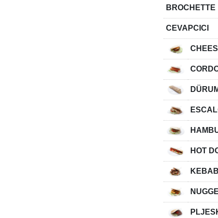
BROCHETTE 
CEVAPCICI
CHEE
CORDO
DÜRU
ESCAL
HAMB
HOT D
KEBA
NUGG
PLJES