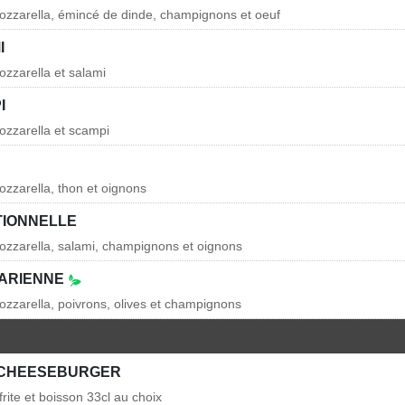
ozzarella, émincé de dinde, champignons et oeuf
I
zzarella et salami
I
ozzarella et scampi
zzarella, thon et oignons
TIONNELLE
ozzarella, salami, champignons et oignons
TARIENNE
zzarella, poivrons, olives et champignons
CHEESEBURGER
frite et boisson 33cl au choix