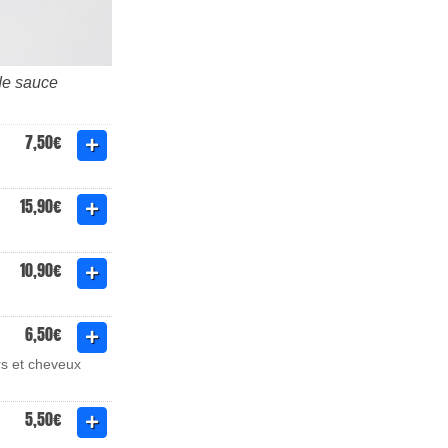
de sauce
7,50€
15,90€
10,90€
6,50€
rs et cheveux
5,50€