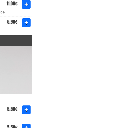
11,00€
icé
5,90€
5,50€
5,50€