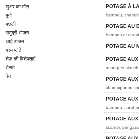
POTAGE À L
सुअर का माँस
bambou, champi
मुर्गा
मछली
POTAGE AU 
समुद्री भोजन
bambou et carott
थाई व्यंजन
POTAGE AU M
गरम प्लेटें
शेफ की विशेषताएँ
POTAGE AUX
डेसर्ट
asperges blanche
पेय
POTAGE AUX
champignons chin
POTAGE AUX
bambou, carotte
POTAGE AUX
scampi, pangasi
POTAGE AUX