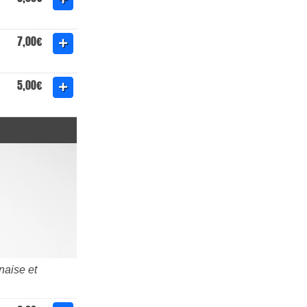
7,00€
5,00€
naise et