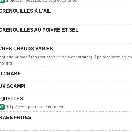
2 pièces - pousses de soja et carottes
 है
GRENOUILLES À L'AIL
GRENOUILLES AU POIVRE ET SEL
VRES CHAUDS VARIÉS
roquette printanières (pousses de soja et carottes), 1pc brochette de po
i frits
U CRABE
UX SCAMPI
OQUETTES
10 pièces - poireau et carottes
 है
RABE FRITES