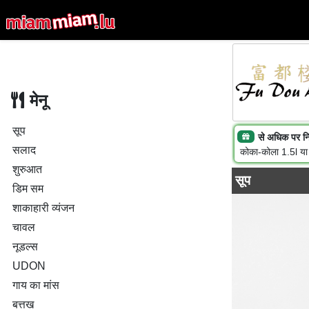
मेनू
सूप
से अधिक पर न
सलाद
कोका-कोला 1.5l या
शुरुआत
सूप
डिम सम
शाकाहारी व्यंजन
चावल
नूडल्स
UDON
गाय का मांस
बत्तख