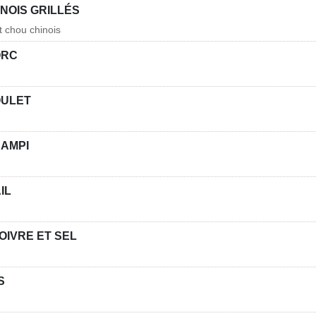
INOIS GRILLÉS
t chou chinois
ORC
OULET
CAMPI
IL
OIVRE ET SEL
S