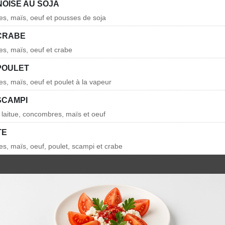
NOISE AU SOJA
es, maïs, oeuf et pousses de soja
CRABE
es, maïs, oeuf et crabe
POULET
es, maïs, oeuf et poulet à la vapeur
SCAMPI
 laitue, concombres, maïs et oeuf
TE
es, maïs, oeuf, poulet, scampi et crabe