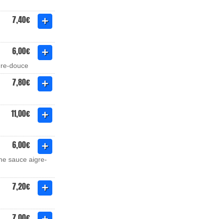
7,40€
6,00€
gre-douce
7,80€
11,00€
6,00€
ne sauce aigre-
7,20€
7,00€