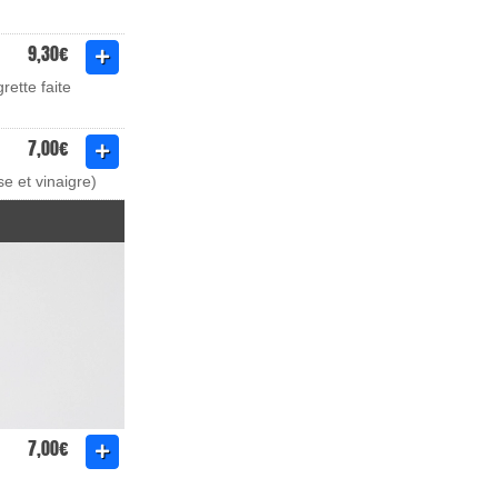
9,30€
rette faite
7,00€
e et vinaigre)
7,00€