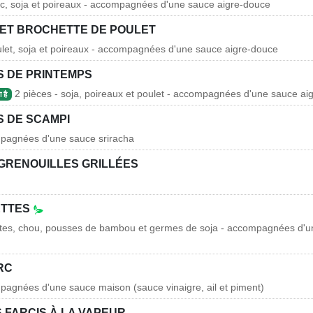
rc, soja et poireaux - accompagnées d'une sauce aigre-douce
ET BROCHETTE DE POULET
ulet, soja et poireaux - accompagnées d'une sauce aigre-douce
 DE PRINTEMPS
2 pièces - soja, poireaux et poulet - accompagnées d'une sauce ai
 है
 DE SCAMPI
mpagnées d'une sauce sriracha
 GRENOUILLES GRILLÉES
ETTES
ottes, chou, pousses de bambou et germes de soja - accompagnées d'u
RC
pagnées d'une sauce maison (sauce vinaigre, ail et piment)
S FARCIS À LA VAPEUR