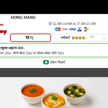
HONG XIANG
11:30h-14:00h & 17:30h-21:30h
(72)
मेनू
समीक्षाएँ
िःशुल्क आइटम 40€:
ंटा 33cl, चीनी बीयर 33cl या कोका-कोला ज़ीरो 33cl
ऑफ़र दिखाएँ