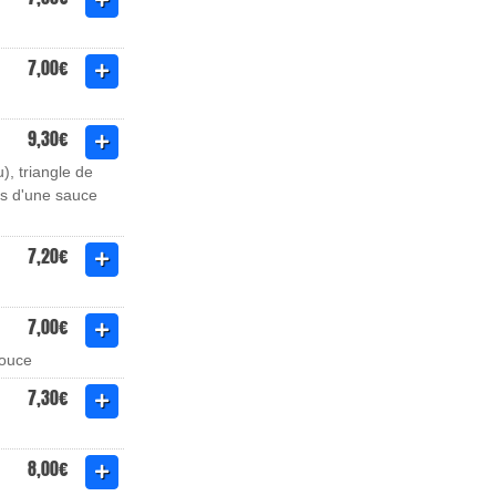
7,00€
9,30€
), triangle de
es d'une sauce
7,20€
7,00€
douce
7,30€
8,00€