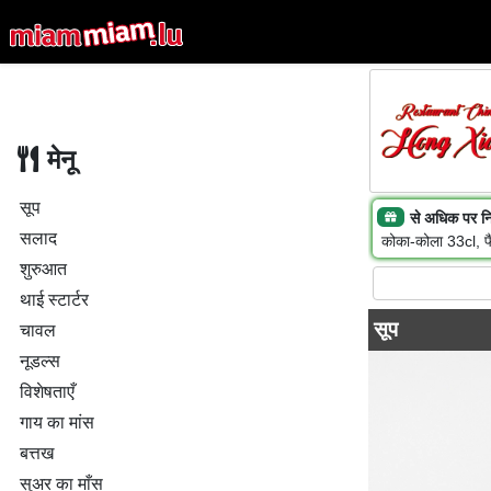
मेनू
सूप
से अधिक पर न
सलाद
कोका-कोला 33cl, फै
शुरुआत
थाई स्टार्टर
सूप
चावल
नूडल्स
विशेषताएँ
गाय का मांस
बत्तख
सुअर का माँस