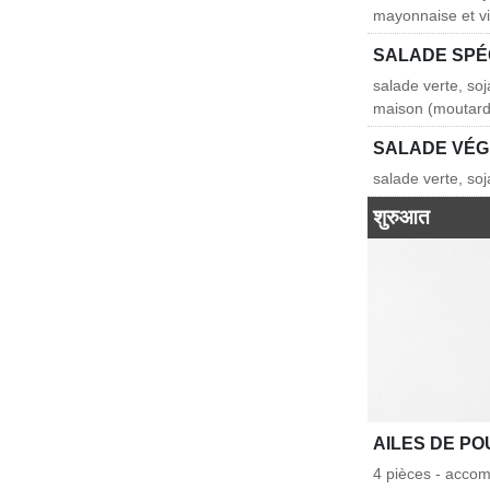
mayonnaise et vi
SALADE SPÉ
salade verte, soj
maison (moutard
SALADE VÉ
salade verte, so
शुरुआत
AILES DE PO
4 pièces - acco