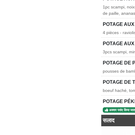
1pc scampi, noix
de paille, ananas
POTAGE AUX 
4 pièces - raviol
POTAGE AUX
3pcs scampi, min
POTAGE DE 
pousses de bamb
POTAGE DE 
boeuf haché, tom
POTAGE PÉK
अक्सर पसंद किया जाता
सलाद