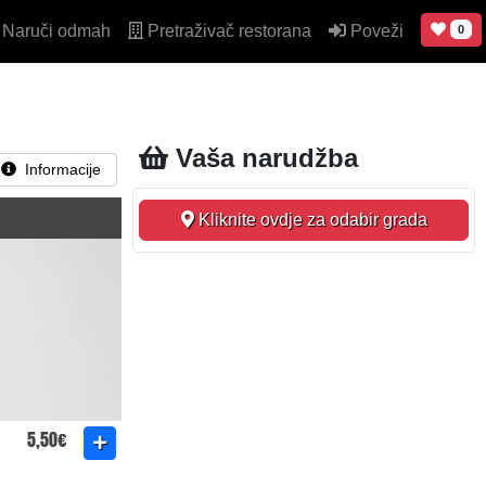
Naruči odmah
Pretraživač restorana
Poveži
0
Vaša narudžba
Informacije
Kliknite ovdje za odabir grada
5,50€