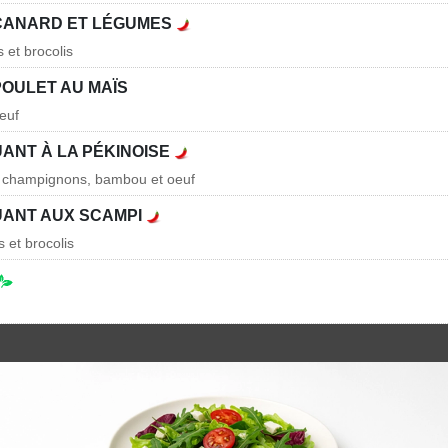
CANARD ET LÉGUMES
 et brocolis
POULET AU MAÏS
oeuf
ANT À LA PÉKINOISE
s, champignons, bambou et oeuf
UANT AUX SCAMPI
 et brocolis