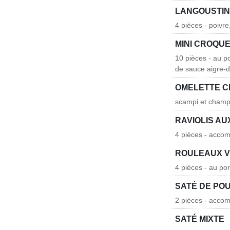
LANGOUSTIN
4 pièces - poivr
MINI CROQU
10 pièces - au p
de sauce aigre-
OMELETTE C
scampi et cham
RAVIOLIS AU
4 pièces - acco
ROULEAUX V
4 pièces - au po
SATÉ DE PO
2 pièces - acco
SATÉ MIXTE