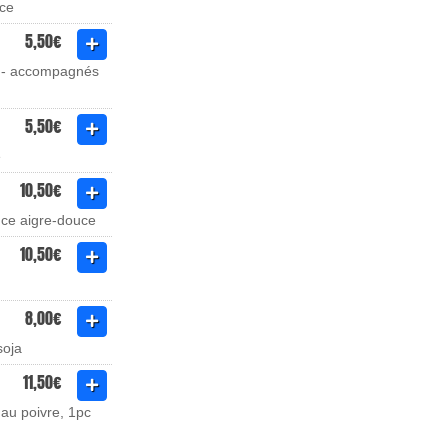
uce
5,50€
e - accompagnés
5,50€
e
10,50€
auce aigre-douce
10,50€
8,00€
soja
11,50€
 au poivre, 1pc