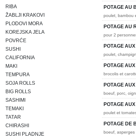
RIBA
POTAGE AU 
ŽABLJI KRAKOVI
poulet, bambou 
PLODOVI MORA
POTAGE AU R
KOREJSKA JELA
pour 2 personnes
POVRĆE
POTAGE AUX
SUSHI
poulet, champig
CALIFORNIA
POTAGE AUX
MAKI
brocolis et carot
TEMPURA
SOJA ROLLS
POTAGE AUX 
BIG ROLLS
boeuf, porc, oig
SASHIMI
POTAGE AUX
TEMAKI
poulet et tomate
TATAR
POTAGE DE 
CHIRASHI
boeuf, asperges 
SUSHI PLADNJE