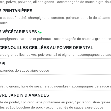
ars, poivre, poivrons, ail et oignons - accompagnés de sauce aigre-do
 PRINTANIÈRES
rc et boeuf haché, champignons, carottes, poireaux et huile de sésam
douce
S VÉGÉTARIENNES
champignons, carottes et poireaux - accompagnés de sauce aigre-douc
GRENOUILLES GRILLÉES AU POIVRE ORIENTAL
es de grenouilles, poivre, poivrons, ail et oignons - accompagnés de s
MPI
mpagnées de sauce aigre-douce
ulet, oignons, huile de sésame et gingembre - accompagnés de sauce 
VRE JARDIN D'AMANDES
té de poulet, 1pc croquette printanière au porc, 1pc langoustine grillée
ettes et 1pc bouchée de porc - accompagnés de sauce aigre-douce