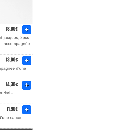
18,60€
nt-jacques, 2pcs
ds) - accompagnée
13,00€
ompagnée d'une
14,30€
urimi -
11,90€
d'une sauce