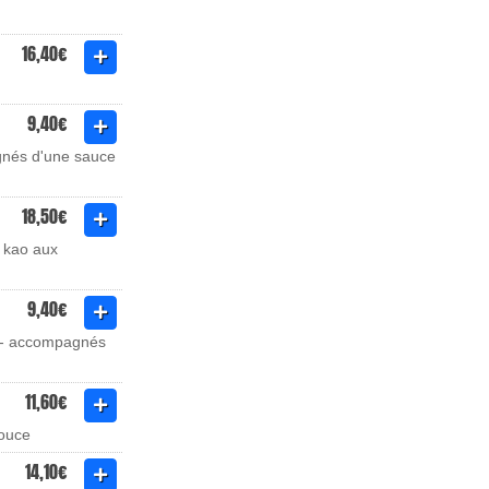
16,40€
9,40€
agnés d'une sauce
18,50€
a kao aux
9,40€
is - accompagnés
11,60€
douce
14,10€