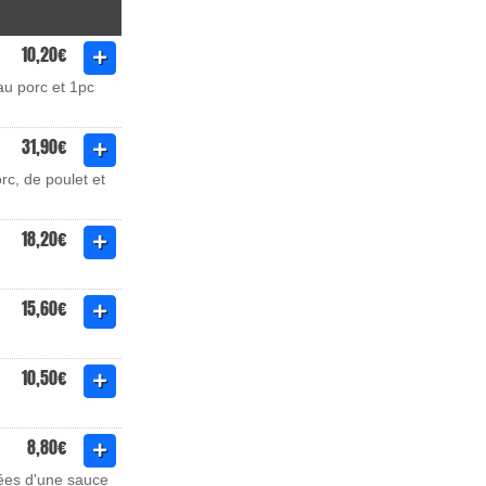
10,20€
au porc et 1pc
31,90€
rc, de poulet et
18,20€
15,60€
10,50€
8,80€
nées d'une sauce