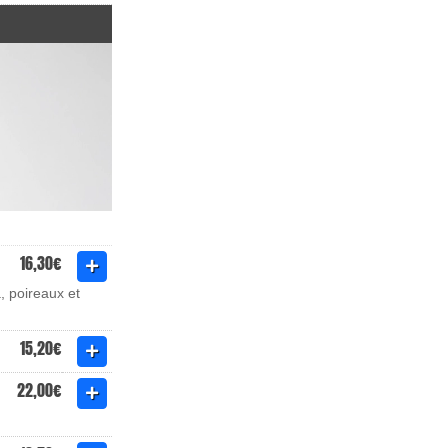
16,30€
, poireaux et
15,20€
22,00€