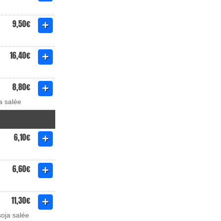
9,50€
16,40€
8,80€
a salée
6,10€
6,60€
11,30€
soja salée