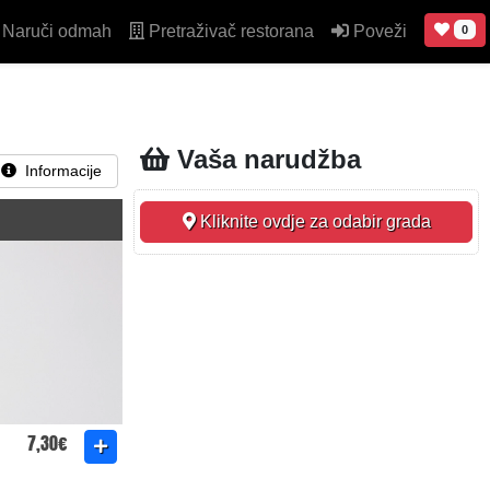
Naruči odmah
Pretraživač restorana
Poveži
0
Vaša narudžba
Informacije
Kliknite ovdje za odabir grada
7,30€