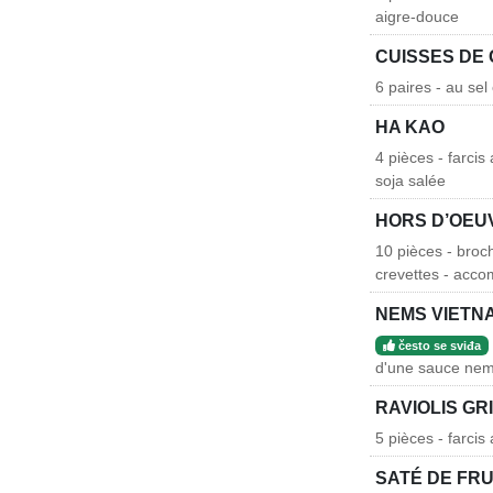
aigre-douce
CUISSES DE
6 paires - au sel
HA KAO
4 pièces - farci
soja salée
HORS D’OEU
10 pièces - broc
crevettes - acco
NEMS VIETN
često se sviđa
d'une sauce ne
RAVIOLIS GR
5 pièces - farci
SATÉ DE FRU