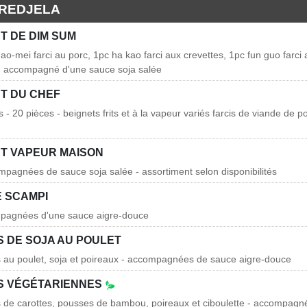
PREDJELA
T DE DIM SUM
ao-mei farci au porc, 1pc ha kao farci aux crevettes, 1pc fun guo farci 
 - accompagné d'une sauce soja salée
T DU CHEF
- 20 pièces - beignets frits et à la vapeur variés farcis de viande de po
T VAPEUR MAISON
mpagnées de sauce soja salée - assortiment selon disponibilités
E SCAMPI
mpagnées d'une sauce aigre-douce
 DE SOJA AU POULET
es au poulet, soja et poireaux - accompagnées de sauce aigre-douce
S VÉGÉTARIENNES
es de carottes, pousses de bambou, poireaux et ciboulette - accompag