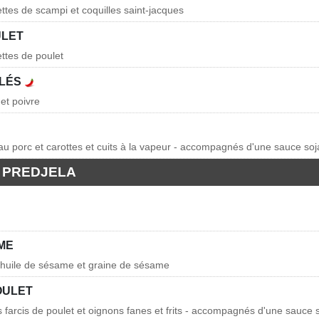
ttes de scampi et coquilles saint-jacques
ULET
ettes de poulet
LLÉS
 et poivre
s au porc et carottes et cuits à la vapeur - accompagnés d'une sauce soj
 PREDJELA
ME
 huile de sésame et graine de sésame
OULET
is farcis de poulet et oignons fanes et frits - accompagnés d'une sauce 