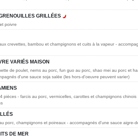
 GRENOUILLES GRILLÉES
 et poivre
s aux crevettes, bambou et champignons et cuits à la vapeur - accomp
VRE VARIÉS MAISON
hette de poulet, nems au porc, fun guo au porc, shao mei au porc et h
mpagnés d'une sauce soja salée (les hors-d'oeuvre peuvent varier)
AMIENS
4 pièces - farcis au porc, vermicelles, carottes et champignons chino
ms
ILLÉS
s au porc, champignons et poireaux - accompagnés d'une sauce aigre-
ITS DE MER