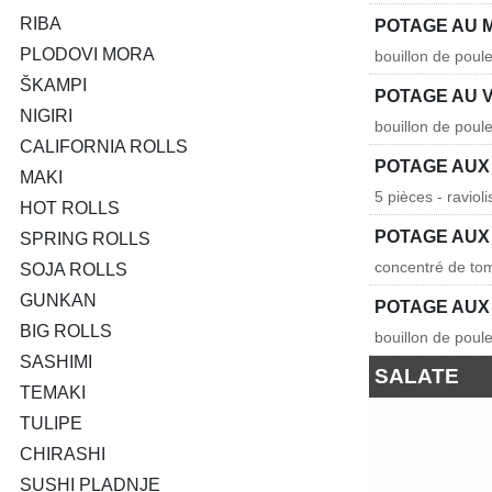
RIBA
POTAGE AU M
PLODOVI MORA
bouillon de poule
ŠKAMPI
POTAGE AU 
NIGIRI
bouillon de poul
CALIFORNIA ROLLS
POTAGE AUX 
MAKI
5 pièces - ravio
HOT ROLLS
POTAGE AUX
SPRING ROLLS
concentré de tom
SOJA ROLLS
GUNKAN
POTAGE AUX
BIG ROLLS
bouillon de poul
SASHIMI
SALATE
TEMAKI
TULIPE
CHIRASHI
SUSHI PLADNJE