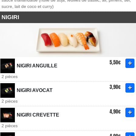
sauce thaïlandaise (huile de soja, feuilles de basilic, ail, piment, sel,
sucre, lait de coco et curry)
NIGIRI
5,50€
NIGIRI ANGUILLE
2 pièces
3,90€
NIGIRI AVOCAT
2 pièces
4,90€
NIGIRI CREVETTE
2 pièces