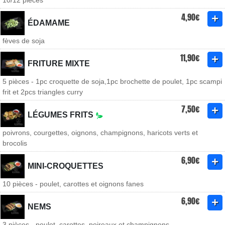
10/12 pièces
4,90€
ÉDAMAME
fèves de soja
11,90€
FRITURE MIXTE
5 pièces - 1pc croquette de soja,1pc brochette de poulet, 1pc scampi
frit et 2pcs triangles curry
7,50€
LÉGUMES FRITS
poivrons, courgettes, oignons, champignons, haricots verts et
brocolis
6,90€
MINI-CROQUETTES
10 pièces - poulet, carottes et oignons fanes
6,90€
NEMS
3 pièces - poulet, carottes, poireaux et champignons