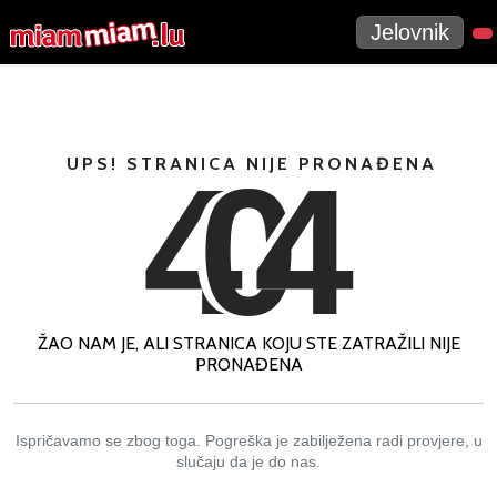
Jelovnik
4
0
4
UPS! STRANICA NIJE PRONAĐENA
ŽAO NAM JE, ALI STRANICA KOJU STE ZATRAŽILI NIJE
PRONAĐENA
Ispričavamo se zbog toga. Pogreška je zabilježena radi provjere, u
slučaju da je do nas.