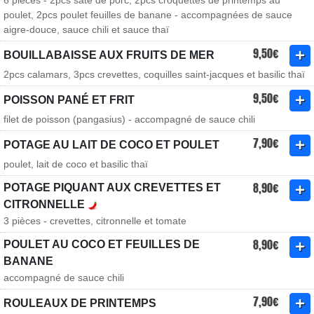
6 pièces - 2pcs saté de porc, 2pcs croquettes de printemps au
poulet, 2pcs poulet feuilles de banane - accompagnées de sauce
aigre-douce, sauce chili et sauce thaï
9,50€
BOUILLABAISSE AUX FRUITS DE MER
2pcs calamars, 3pcs crevettes, coquilles saint-jacques et basilic thaï
9,50€
POISSON PANÉ ET FRIT
filet de poisson (pangasius) - accompagné de sauce chili
7,90€
POTAGE AU LAIT DE COCO ET POULET
poulet, lait de coco et basilic thaï
8,90€
POTAGE PIQUANT AUX CREVETTES ET
CITRONNELLE
3 pièces - crevettes, citronnelle et tomate
8,90€
POULET AU COCO ET FEUILLES DE
BANANE
accompagné de sauce chili
7,90€
ROULEAUX DE PRINTEMPS