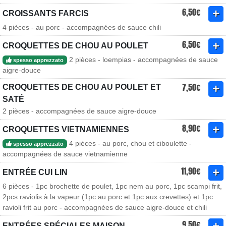
6,50€
CROISSANTS FARCIS
4 pièces - au porc - accompagnées de sauce chili
6,50€
CROQUETTES DE CHOU AU POULET
2 pièces - loempias - accompagnées de sauce
spesso apprezzato
aigre-douce
7,50€
CROQUETTES DE CHOU AU POULET ET
SATÉ
2 pièces - accompagnées de sauce aigre-douce
8,90€
CROQUETTES VIETNAMIENNES
4 pièces - au porc, chou et ciboulette -
spesso apprezzato
accompagnées de sauce vietnamienne
11,90€
ENTRÉE CUI LIN
6 pièces - 1pc brochette de poulet, 1pc nem au porc, 1pc scampi frit,
2pcs raviolis à la vapeur (1pc au porc et 1pc aux crevettes) et 1pc
ravioli frit au porc - accompagnées de sauce aigre-douce et chili
9,50€
ENTRÉES SPÉCIALES MAISON