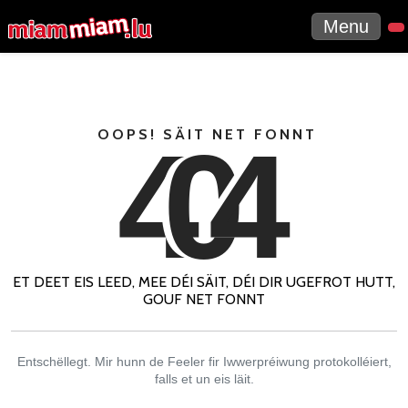
Menu
4
0
4
OOPS! SÄIT NET FONNT
ET DEET EIS LEED, MEE DÉI SÄIT, DÉI DIR UGEFROT HUTT,
GOUF NET FONNT
Entschëllegt. Mir hunn de Feeler fir Iwwerpréiwung protokolléiert,
falls et un eis läit.