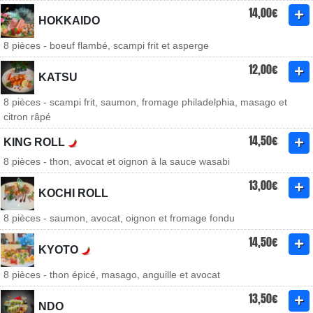
14,00€
HOKKAIDO
8 pièces - boeuf flambé, scampi frit et asperge
12,00€
KATSU
8 pièces - scampi frit, saumon, fromage philadelphia, masago et
citron râpé
14,50€
KING ROLL
8 pièces - thon, avocat et oignon à la sauce wasabi
13,00€
KOCHI ROLL
8 pièces - saumon, avocat, oignon et fromage fondu
14,50€
KYOTO
8 pièces - thon épicé, masago, anguille et avocat
13,50€
NDO