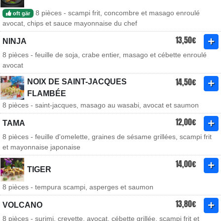
8 pièces - scampi frit, concombre et masago enroulé
oft gär
avocat, chips et sauce mayonnaise du chef
13,50€
NINJA
8 pièces - feuille de soja, crabe entier, masago et cébette enroulé
avocat
14,50€
NOIX DE SAINT-JACQUES
FLAMBÉE
8 pièces - saint-jacques, masago au wasabi, avocat et saumon
12,00€
TAMA
8 pièces - feuille d'omelette, graines de sésame grillées, scampi frit
et mayonnaise japonaise
14,00€
TIGER
8 pièces - tempura scampi, asperges et saumon
13,80€
VOLCANO
8 pièces - surimi, crevette, avocat, cébette grillée, scampi frit et