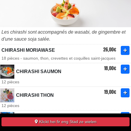
Les chirashi sont accompagnés de wasabi, de gingembre et
d'une sauce soja salée.
26,00€
CHIRASHI MORIAWASE
18 pièces - saumon, thon, crevettes et coquilles saint-jacques
18,00€
CHIRASHI SAUMON
12 pièces
19,00€
CHIRASHI THON
12 pièces
16,50€
CHIRASHI VÉGAN
Klickt hei fir eng Stad ze wielen
concombre, fraise, mangue, avocat, pomme, orange et édamame