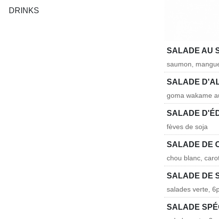
DRINKS
SALADE AU 
saumon, mangue,
SALADE D'A
goma wakame a
SALADE D'
fèves de soja
SALADE DE 
chou blanc, car
SALADE DE 
salades verte, 6
SALADE SPÉ