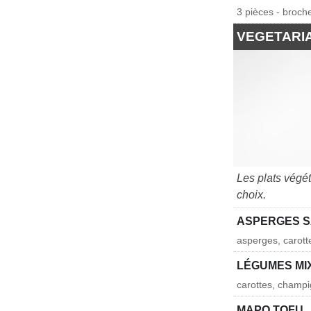
3 pièces - broch
VEGETARI
Les plats végé
choix.
ASPERGES 
asperges, carot
LÉGUMES MI
carottes, champi
MAPO TOFU