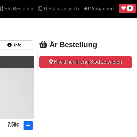
Elo Bestellen
Restaurantssich
Verbannen
0
Är Bestellung
Info
Klickt hei fir eng Stad ze wielen
7,50€