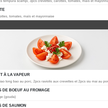
cs tempura scampi, 3pcs crevettes, carottes, tomates, maïs et mayonn
TE
rottes, tomates, maïs et mayonnaise
T À LA VAPEUR
iao long bao au porc, 2pcs raviolis aux crevettes et 2pcs siu mai au po
 DE BOEUF AU FROMAGE
ge (gouda)
S DE SAUMON