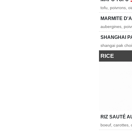
tofu, poivrons, 
MARMITE D'
aubergines, poi
SHANGHAI PA
shangai pak choi
RICE
RIZ SAUTÉ A
boeuf, carottes, 