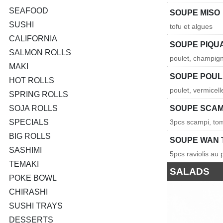
SEAFOOD
SOUPE MISO
SUSHI
tofu et algues
CALIFORNIA
SOUPE PIQU
SALMON ROLLS
poulet, champign
MAKI
SOUPE POUL
HOT ROLLS
poulet, vermicel
SPRING ROLLS
SOJA ROLLS
SOUPE SCAM
SPECIALS
3pcs scampi, to
BIG ROLLS
SOUPE WAN 
SASHIMI
5pcs raviolis au 
TEMAKI
SALADS
POKE BOWL
CHIRASHI
SUSHI TRAYS
DESSERTS