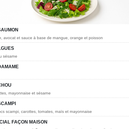
SAUMON
 avocat et sauce à base de mangue, orange et poisson
LGUES
u sésame
ÉDAMAME
CHOU
ottes, mayonnaise et sésame
SCAMPI
pcs scampi, carottes, tomates, maïs et mayonnaise
CIAL FAÇON MAISON