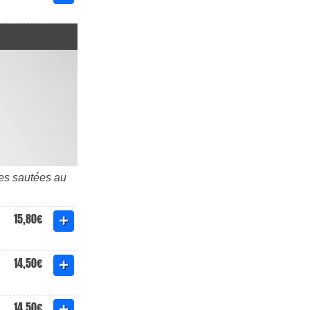
les sautées au
15,80€
14,50€
14,50€