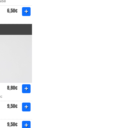
aise
6,50€
8,80€
rc
9,50€
9,50€