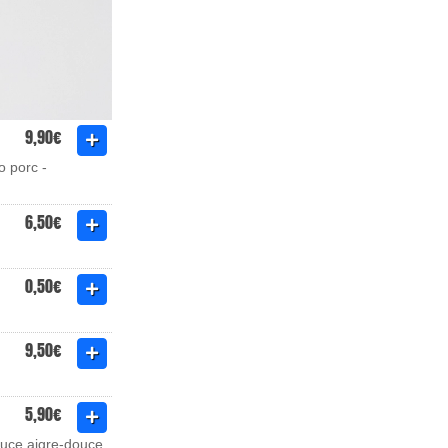
9,90€
o porc -
6,50€
0,50€
9,50€
5,90€
auce aigre-douce