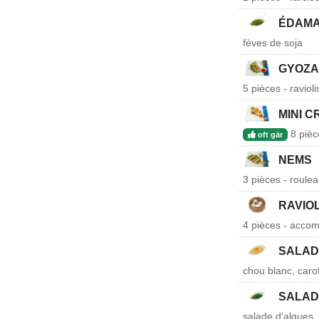
ÉDAM
fèves de soja
GYOZA
5 pièces - raviol
MINI 
8 pièc
oft gär
NEMS
3 pièces - roule
RAVIO
4 pièces - accom
SALAD
chou blanc, caro
SALAD
salade d'algues