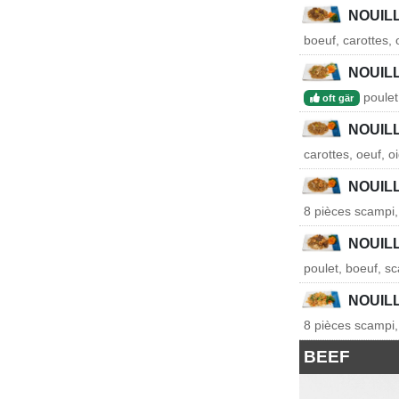
NOUIL
boeuf, carottes, 
NOUIL
poulet
oft gär
NOUIL
carottes, oeuf, o
NOUIL
8 pièces scampi,
NOUIL
poulet, boeuf, sc
NOUIL
8 pièces scampi,
BEEF