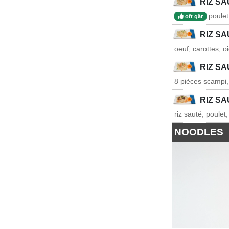
RIZ S
poulet,
oft gär
RIZ S
oeuf, carottes, o
RIZ S
8 pièces scampi, 
RIZ SA
riz sauté, poulet
NOODLES