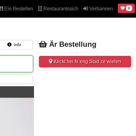
Elo Bestellen
Restaurantssich
Verbannen
0
Är Bestellung
Info
Klickt hei fir eng Stad ze wielen