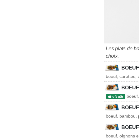
Les plats de b
choix.
BOEUF
boeuf, carottes,
BOEUF
boeuf,
oft gär
BOEUF
boeuf, bambou, p
BOEUF
boeuf, oignons e