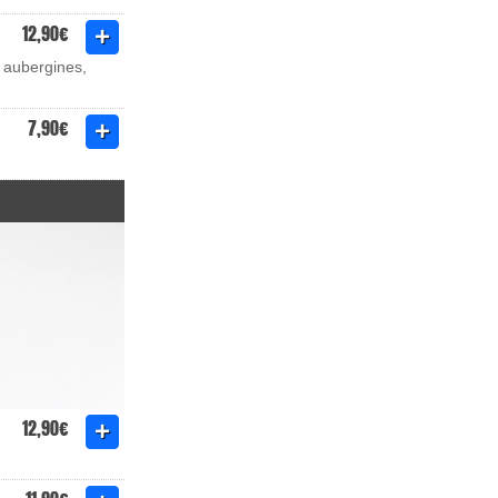
12,90€
, aubergines,
7,90€
12,90€