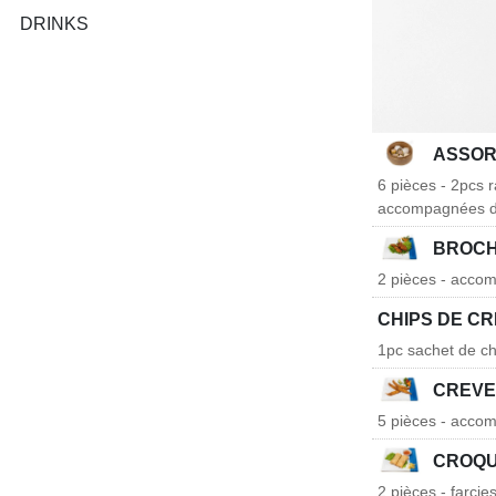
DRINKS
ASSOR
6 pièces - 2pcs r
accompagnées de
BROCH
2 pièces - acco
CHIPS DE C
1pc sachet de ch
CREVE
5 pièces - acco
CROQU
2 pièces - farci