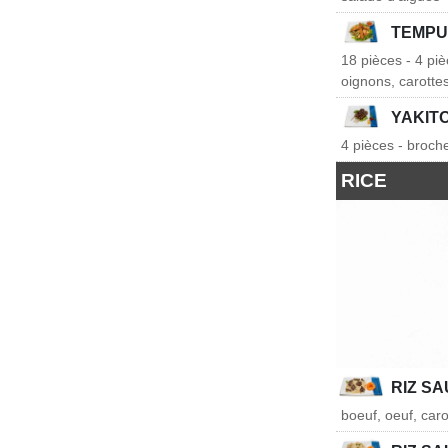
TEMPU
18 pièces - 4 pi
oignons, carotte
YAKITO
4 pièces - broch
RICE
RIZ S
boeuf, oeuf, caro