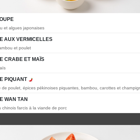
SOUPE
fu et algues japonaises
E AUX VERMICELLES
bambou et poulet
E CRABE ET MAÏS
aïs
E PIQUANT
 de poulet, épices pékinoises piquantes, bambou, carottes et champig
E WAN TAN
s chinois farcis à la viande de porc