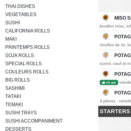
THAI DISHES
VEGETABLES
MISO 
SUSHI
bouillon miso, to
CALIFORNIA ROLLS
POTAG
MAKI
nouilles de riz, 
PRINTEMPS ROLLS
SOJA ROLLS
POTAG
SPECIAL ROLLS
surimi, oeuf et m
COULEURS ROLLS
POTAG
BIG ROLLS
viande
oft gär
SASHIMI
POTAG
TATAKI
4 pièces - ravioli
TEMAKI
STARTERS
SUSHI TRAYS
SUSHI ACCOMPANIMENT
DESSERTS