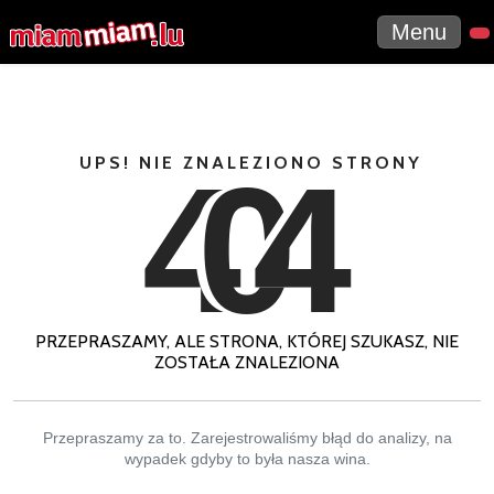
Menu
4
0
4
UPS! NIE ZNALEZIONO STRONY
PRZEPRASZAMY, ALE STRONA, KTÓREJ SZUKASZ, NIE
ZOSTAŁA ZNALEZIONA
Przepraszamy za to. Zarejestrowaliśmy błąd do analizy, na
wypadek gdyby to była nasza wina.